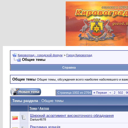
Кировоград - городской форум
>
Город Кировоград
Общие темы
Справка
Общие темы
Общие темы, обсуждения всего наиболее наболевшего и важн
Страница 1002 из 2764
«
Первая
<
2
502
9
Темы раздела
: Общие темы
Тема
/
Автор
Широкий асортимент високоточного обладнання
Darius4678
Рекламна агенція