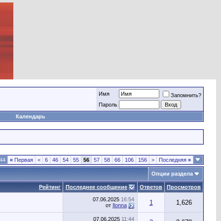
Имя
Запомнить?
Пароль
Календарь
44
«
Первая
<
6
46
54
55
56
57
58
66
106
156
>
Последняя
»
Опции раздела
Рейтинг
Последнее сообщение
Ответов
Просмотров
07.06.2025
16:54
1
1,626
от
Ilonna
07.06.2025
11:44