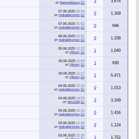
3
3,678
от
КирилоКіщук
07.06.2025
02:34
0
1,169
от
mahaleksmos
07.06.2025
01:52
0
946
от
mahaleksmos
06.06.2025
02:31
0
1,338
от
mahaleksmos
05.06.2025
12:23
1
1,040
от
VIktorr
05.06.2025
11:54
1
930
от
VIktorr
05.06.2025
11:17
1
5,471
от
VIktorr
04.06.2025
23:10
0
1,013
от
mahaleksmos
04.06.2025
14:53
3
3,169
от
Vera166
04.06.2025
02:15
0
1,416
от
mahaleksmos
03.06.2025
21:40
0
1,124
от
mahaleksmos
03.06.2025
12:29
1
1,752