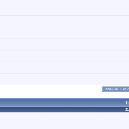
Страница 56 из 2
П
21