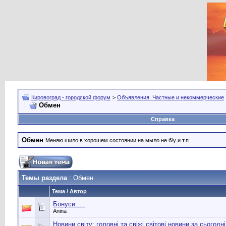
Кировоград - городской форум
>
Объявления. Частные и некоммерческие
Обмен
Справка
Обмен
Меняю шило в хорошем состоянии на мыло не б/у и т.п.
Темы раздела
: Обмен
Тема
/
Автор
Бонуси.....
Anina
Новини світу: головні та свіжі світові новини за сьогодні