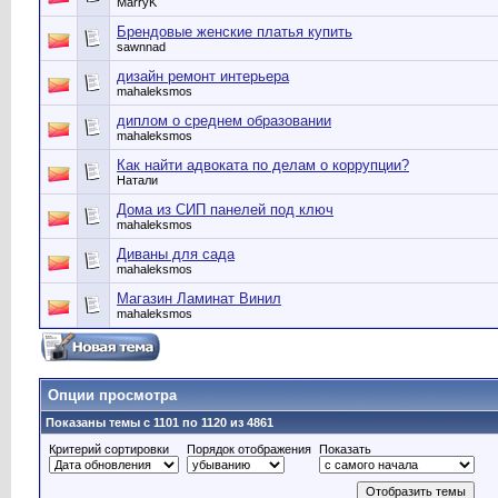
MarryK
Брендовые женские платья купить
sawnnad
дизайн ремонт интерьера
mahaleksmos
диплом о среднем образовании
mahaleksmos
Как найти адвоката по делам о коррупции?
Натали
Дома из СИП панелей под ключ
mahaleksmos
Диваны для сада
mahaleksmos
Магазин Ламинат Винил
mahaleksmos
Опции просмотра
Показаны темы с 1101 по 1120 из 4861
Критерий сортировки
Порядок отображения
Показать