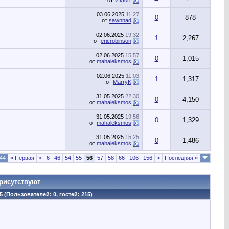
от
VIktorr
03.06.2025
11:27
0
878
от
sawnnad
02.06.2025
19:32
1
2,267
от
ericrobinson
02.06.2025
15:57
0
1,015
от
mahaleksmos
02.06.2025
11:03
1
1,317
от
MarryK
31.05.2025
22:30
0
4,150
от
mahaleksmos
31.05.2025
19:56
0
1,329
от
mahaleksmos
31.05.2025
15:25
0
1,486
от
mahaleksmos
44
«
Первая
<
6
46
54
55
56
57
58
66
106
156
>
Последняя
»
рисутствуют
5 (Пользователей: 0, гостей: 215)