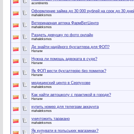
acontinents
Оформление займа до 30 000 рублей на срок до 30 дне
mahaleksmos
Ветеринарная аптека ФармВетЦентр
mahaleksmos
Раздеть девушку по фото онлайн
mahaleksmos
Де знайти надійного бухгалтера для ФОП?
Натали
Нужна ли помощь адвоката в суде?
Натали
Як ФОП вести бухгалтерію без помилок?
Натали
медицинский центр в Серпухове
mahaleksmos
Как найти автошколу с практикой в городе?
Натали
купить номер для телеграм аккаунта
mahaleksmos
уничтожить таракано
mahaleksmos
Як купувати в польських магазинах?