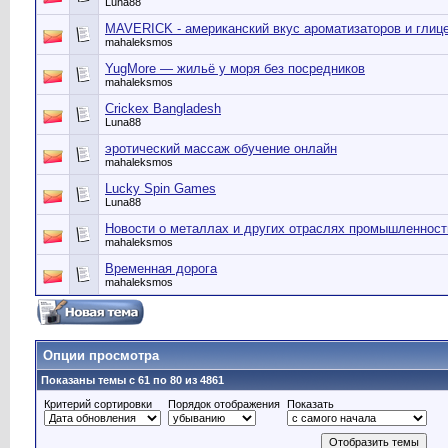
Luna88
MAVERICK - американский вкус ароматизаторов и глиц
mahaleksmos
YugMore — жильё у моря без посредников
mahaleksmos
Crickex Bangladesh
Luna88
эротический массаж обучение онлайн
mahaleksmos
Lucky Spin Games
Luna88
Новости о металлах и других отраслях промышленност
mahaleksmos
Временная дорога
mahaleksmos
Опции просмотра
Показаны темы с 61 по 80 из 4861
Критерий сортировки
Порядок отображения
Показать