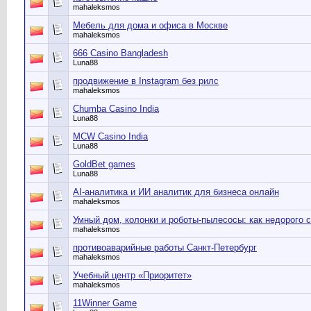
mahaleksmos
Мебель для дома и офиса в Москве
mahaleksmos
666 Casino Bangladesh
Luna88
продвижение в Instagram без рилс
mahaleksmos
Chumba Casino India
Luna88
MCW Casino India
Luna88
GoldBet games
Luna88
AI-аналитика и ИИ аналитик для бизнеса онлайн
mahaleksmos
Умный дом, колонки и роботы‑пылесосы: как недорого 
mahaleksmos
противоаварийные работы Санкт-Петербург
mahaleksmos
Учебный центр «Приоритет»
mahaleksmos
11Winner Game