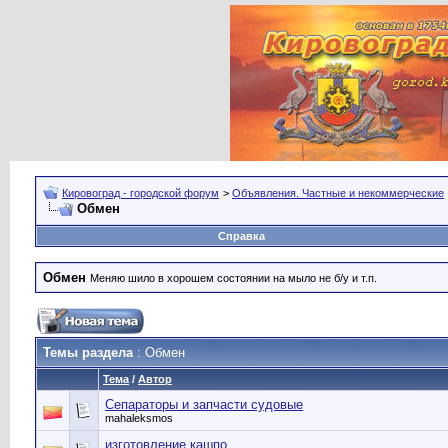
Кировоград - городской форум
>
Объявления. Частные и некоммерческие
Обмен
Справка
Обмен
Меняю шило в хорошем состоянии на мыло не б/у и т.п.
Темы раздела
: Обмен
Тема
/
Автор
Сепараторы и запчасти судовые
mahaleksmos
изготовление кашпо