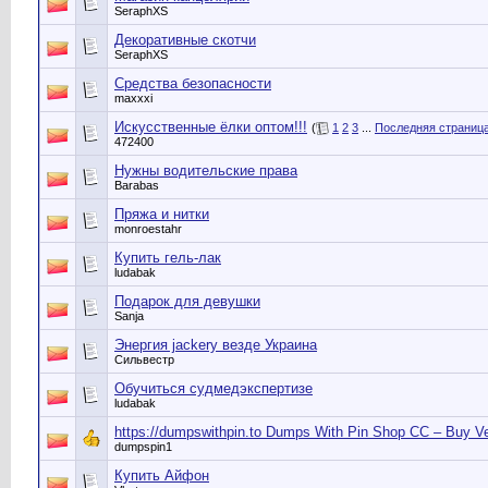
SeraphXS
Декоративные скотчи
SeraphXS
Средства безопасности
maxxxi
Искусственные ёлки оптом!!!
(
1
2
3
...
Последняя страниц
472400
Нужны водительские права
Barabas
Пряжа и нитки
monroestahr
Купить гель-лак
ludabak
Подарок для девушки
Sanja
Энергия jackery везде Украина
Сильвестр
Обучиться судмедэкспертизе
ludabak
https://dumpswithpin.to Dumps With Pin Shop CC – Buy V
dumpspin1
Купить Айфон