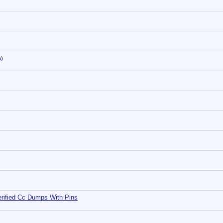
а
)
erified Cc Dumps With Pins