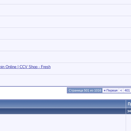
in Online | CCV Shop - Fresh
Страница 501 из 1016
«
Первая
<
401
П
34