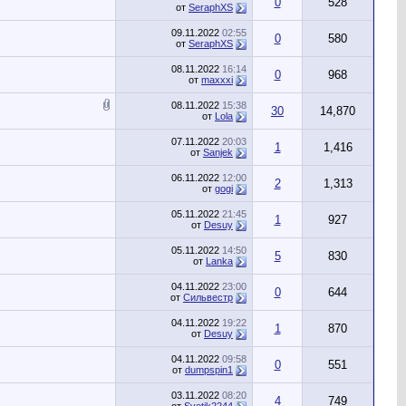
0
528
от
SeraphXS
09.11.2022
02:55
0
580
от
SeraphXS
08.11.2022
16:14
0
968
от
maxxxi
08.11.2022
15:38
30
14,870
от
Lola
07.11.2022
20:03
1
1,416
от
Sanjek
06.11.2022
12:00
2
1,313
от
gogi
05.11.2022
21:45
1
927
от
Desuy
05.11.2022
14:50
5
830
от
Lanka
04.11.2022
23:00
0
644
от
Сильвестр
04.11.2022
19:22
1
870
от
Desuy
04.11.2022
09:58
0
551
от
dumpspin1
03.11.2022
08:20
4
749