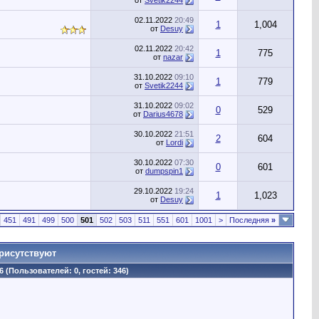
от
Svetik2244
02.11.2022
20:49
1
1,004
от
Desuy
02.11.2022
20:42
1
775
от
nazar
31.10.2022
09:10
1
779
от
Svetik2244
31.10.2022
09:02
0
529
от
Darius4678
30.10.2022
21:51
2
604
от
Lordi
30.10.2022
07:30
0
601
от
dumpspin1
29.10.2022
19:24
1
1,023
от
Desuy
451
491
499
500
501
502
503
511
551
601
1001
>
Последняя
»
рисутствуют
6 (Пользователей: 0, гостей: 346)