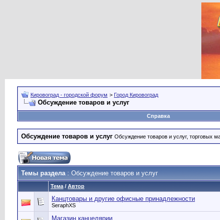
Кировоград - городской форум
>
Город Кировоград
Обсуждение товаров и услуг
Справка
Обсуждение товаров и услуг
Обсуждение товаров и услуг, торговых мар
Темы раздела
: Обсуждение товаров и услуг
Тема
/
Автор
Канцтовары и другие офисные принадлежности
SeraphXS
Магазин канцелярии