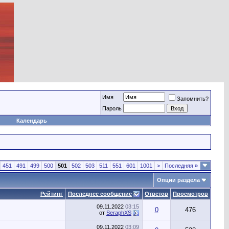
Имя
Запомнить?
Пароль
Календарь
451
491
499
500
501
502
503
511
551
601
1001
>
Последняя
»
Опции раздела
Рейтинг
Последнее сообщение
Ответов
Просмотров
09.11.2022
03:15
0
476
от
SeraphXS
09.11.2022
03:09