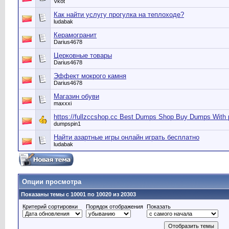
Vkot
Как найти услугу прогулка на теплоходе?
ludabak
Керамогранит
Darius4678
Церковные товары
Darius4678
Эффект мокрого камня
Darius4678
Магазин обуви
maxxxi
https://fullzccshop.cc Best Dumps Shop Buy Dumps With p
dumpspin1
Найти азартные игры онлайн играть бесплатно
ludabak
Опции просмотра
Показаны темы с 10001 по 10020 из 20303
Критерий сортировки
Порядок отображения
Показать