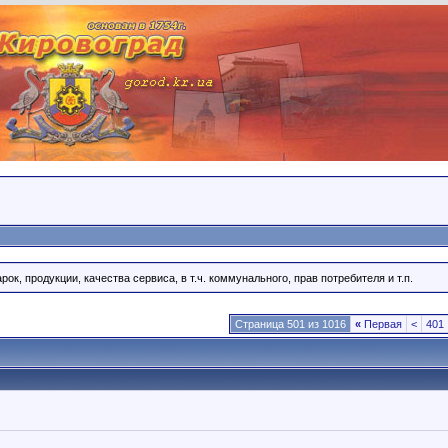
ок, продукции, качества сервиса, в т.ч. коммунального, прав потребителя и т.п.
Страница 501 из 1016
«
Первая
<
401