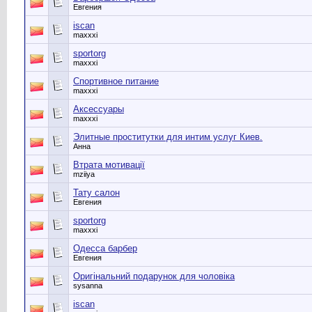
Евгения
iscan
maxxxi
sportorg
maxxxi
Спортивное питание
maxxxi
Аксессуары
maxxxi
Элитные проститутки для интим услуг Киев.
Анна
Втрата мотивації
mziiya
Тату салон
Евгения
sportorg
maxxxi
Одесса барбер
Евгения
Оригінальний подарунок для чоловіка
sysanna
iscan