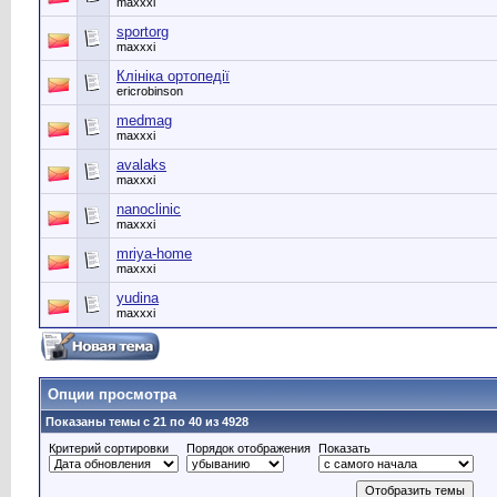
maxxxi
sportorg
maxxxi
Клініка ортопедії
ericrobinson
medmag
maxxxi
avalaks
maxxxi
nanoclinic
maxxxi
mriya-home
maxxxi
yudina
maxxxi
Опции просмотра
Показаны темы с 21 по 40 из 4928
Критерий сортировки
Порядок отображения
Показать