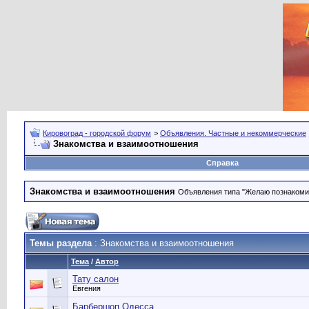
Кировоград - городской форум
>
Объявления. Частные и некоммерческие
Знакомства и взаимоотношения
Справка
Знакомства и взаимоотношения
Объявления типа "Желаю познакомить
Темы раздела
: Знакомства и взаимоотношения
Тема
/
Автор
Тату салон
Евгения
Барбершоп Одесса