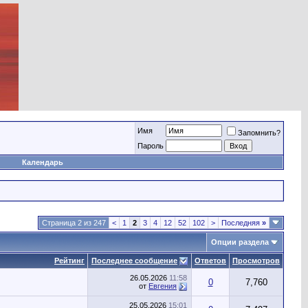
Имя
Запомнить?
Пароль
Календарь
Страница 2 из 247
<
1
2
3
4
12
52
102
>
Последняя
»
Опции раздела
Рейтинг
Последнее сообщение
Ответов
Просмотров
26.05.2026
11:58
0
7,760
от
Евгения
25.05.2026
15:01