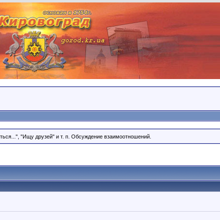
ся...", "Ищу друзей" и т. п. Обсуждение взаимоотношений.