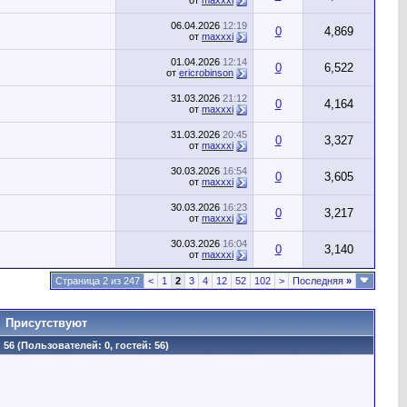
от
maxxxi
06.04.2026
12:19
0
4,869
от
maxxxi
01.04.2026
12:14
0
6,522
от
ericrobinson
31.03.2026
21:12
0
4,164
от
maxxxi
31.03.2026
20:45
0
3,327
от
maxxxi
30.03.2026
16:54
0
3,605
от
maxxxi
30.03.2026
16:23
0
3,217
от
maxxxi
30.03.2026
16:04
0
3,140
от
maxxxi
Страница 2 из 247
<
1
2
3
4
12
52
102
>
Последняя
»
Присутствуют
56 (Пользователей: 0, гостей: 56)