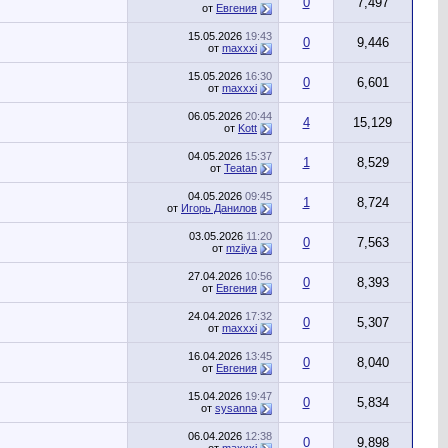
0
7,497
от
Евгения
15.05.2026
19:43
0
9,446
от
maxxxi
15.05.2026
16:30
0
6,601
от
maxxxi
06.05.2026
20:44
4
15,129
от
Kott
04.05.2026
15:37
1
8,529
от
Teatan
04.05.2026
09:45
1
8,724
от
Игорь Данилов
03.05.2026
11:20
0
7,563
от
mziiya
27.04.2026
10:56
0
8,393
от
Евгения
24.04.2026
17:32
0
5,307
от
maxxxi
16.04.2026
13:45
0
8,040
от
Евгения
15.04.2026
19:47
0
5,834
от
sysanna
06.04.2026
12:38
0
9,898