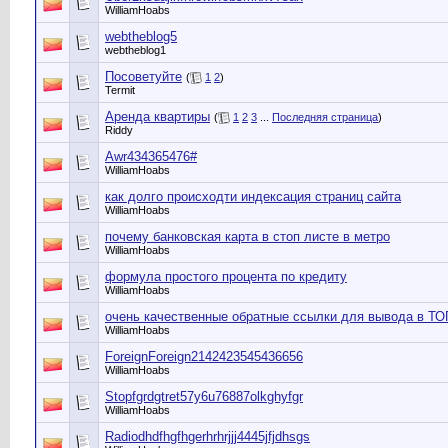
WilliamHoabs
webtheblog5
webtheblog1
Посоветуйте
(
1
2
)
Termit
Аренда квартиры
(
1
2
3
...
Последняя страница
)
Riddy
Awr434365476#
WilliamHoabs
как долго происходти индексация страниц сайта
WilliamHoabs
почему банковская карта в стоп листе в метро
WilliamHoabs
формула простого процента по кредиту
WilliamHoabs
очень качественные обратные ссылки для вывода в ТО
WilliamHoabs
ForeignForeign2142423545436656
WilliamHoabs
Stopfgrdgtret57y6u76887olkghyfgr
WilliamHoabs
Radiodhdfhgfhgerhrhrjjj4445jfjdhsgs