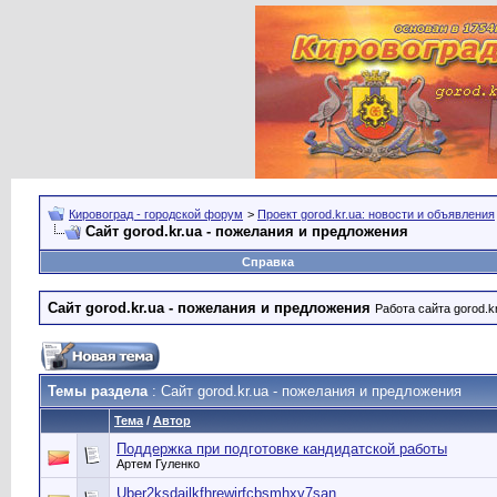
Кировоград - городской форум
>
Проект gorod.kr.ua: новости и объявления
Сайт gorod.kr.ua - пожелания и предложения
Справка
Сайт gorod.kr.ua - пожелания и предложения
Работа сайта gorod.k
Темы раздела
: Сайт gorod.kr.ua - пожелания и предложения
Тема
/
Автор
Поддержка при подготовке кандидатской работы
Артем Гуленко
Uber2ksdajlkfhrewirfcbsmhxv7san