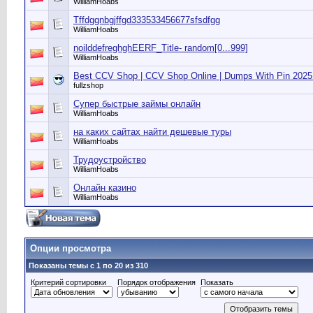
WilliamHoabs
Tffdggnbgjffgd333533456677sfsdfgg
WilliamHoabs
noilddefreghghEERF_Title- random[0...999]
WilliamHoabs
Best CCV Shop | CCV Shop Online | Dumps With Pin 2025 |
fullzshop
Супер быстрые займы онлайн
WilliamHoabs
на каких сайтах найти дешевые туры
WilliamHoabs
Трудоустройство
WilliamHoabs
Онлайн казино
WilliamHoabs
Опции просмотра
Показаны темы с 1 по 20 из 310
Критерий сортировки
Порядок отображения
Показать