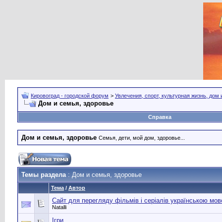
Кировоград - городской форум
>
Увлечения, спорт, культурная жизнь, дом
Дом и семья, здоровье
Справка
Дом и семья, здоровье
Семья, дети, мой дом, здоровье...
Темы раздела
: Дом и семья, здоровье
Тема
/
Автор
Сайт для перегляду фільмів і серіалів українською мо
Natalli
Ігри