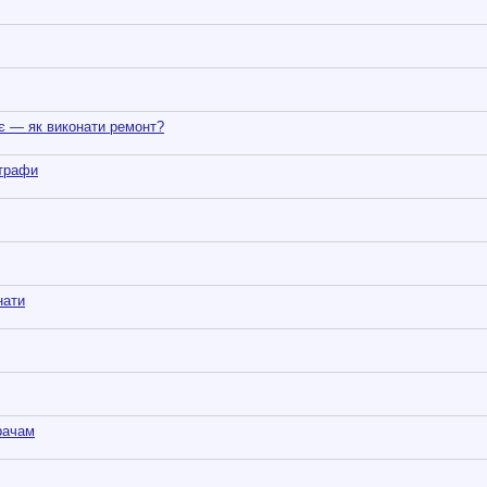
є — як виконати ремонт?
штрафи
нати
рачам