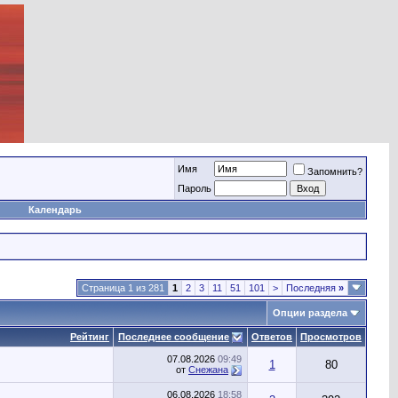
Имя
Запомнить?
Пароль
Календарь
Страница 1 из 281
1
2
3
11
51
101
>
Последняя
»
Опции раздела
Рейтинг
Последнее сообщение
Ответов
Просмотров
07.08.2026
09:49
1
80
от
Снежана
06.08.2026
18:58