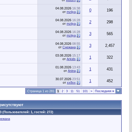
от
Retorn
04.08.2026
16:38
0
196
от
mziiya
04.08.2026
16:28
2
298
от
mziiya
04.08.2026
16:28
3
565
от
mziiya
04.08.2026
08:55
3
2,457
от
Снежана
03.08.2026
15:17
1
322
от
Arkids
01.08.2026
13:43
1
431
от
Anina
30.07.2026
23:51
1
452
от
хх8хх
Страница 1 из 281
1
2
3
11
51
101
>
Последняя
»
рисутствуют
3 (Пользователей: 1, гостей: 272)
нежана