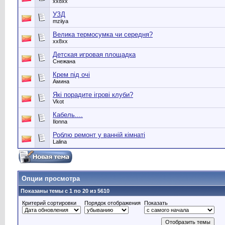
хх8хх
УЗД
mziiya
Велика термосумка чи середня?
хх8хх
Детская игровая площадка
Снежана
Крем під очі
Амина
Які порадите ігрові клуби?
Vkot
Кабель....
Ilonna
Роблю ремонт у ванній кімнаті
Lalina
Опции просмотра
Показаны темы с 1 по 20 из 5610
Критерий сортировки
Порядок отображения
Показать