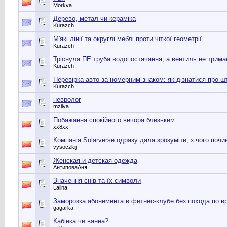
Morkva
Дерево, метал чи кераміка
Kurazch
М'які лінії та округлі меблі проти чіткої геометрії
Kurazch
Тріснула ПЕ труба водопостачання, а вентиль не трима
Kurazch
Перевірка авто за номерним знаком: як дізнатися про 
Kurazch
невролог
mziiya
Побажання спокійного вечора близьким
хх8хх
Компанія Solarverse одразу дала зрозуміти, з чого почи
vysoczkij
Женская и детская одежда
АнтиповаАня
Значення снів та їх символи
Lalina
Заморозка абонемента в фитнес-клубе без похода по в
gagarka
Кабінка чи ванна?