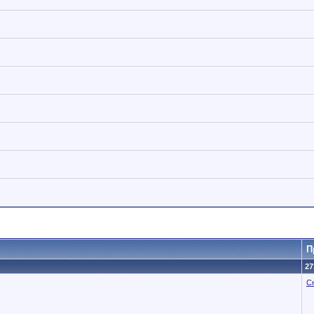
П
27
С