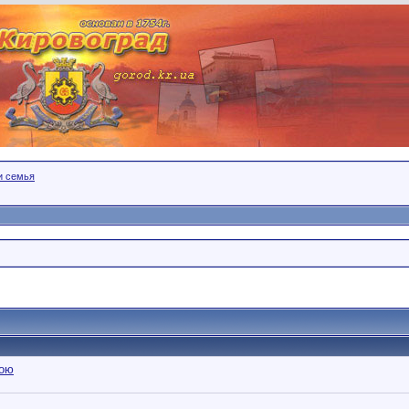
 и семья
вою