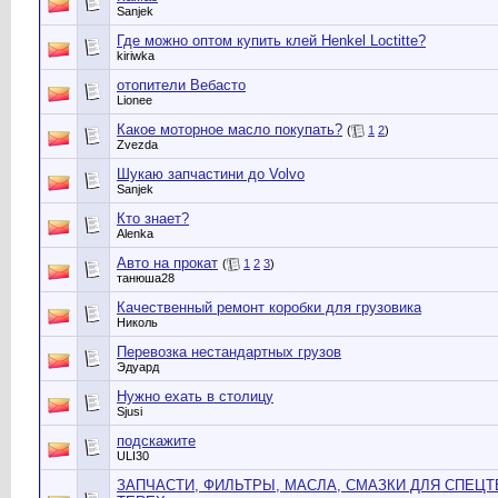
Sanjek
Где можно оптом купить клей Henkel Loctitte?
kiriwka
отопители Вебасто
Lionee
Какое моторное масло покупать?
(
1
2
)
Zvezda
Шукаю запчастини до Volvo
Sanjek
Кто знает?
Alenka
Авто на прокат
(
1
2
3
)
танюша28
Качественный ремонт коробки для грузовика
Николь
Перевозка нестандартных грузов
Эдуард
Нужно ехать в столицу
Sjusi
подскажите
ULI30
ЗАПЧАСТИ, ФИЛЬТРЫ, МАСЛА, СМАЗКИ ДЛЯ СПЕЦТЕ