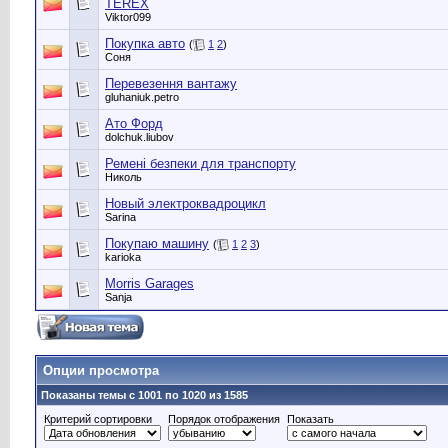
TEREX
Viktor099
Покупка авто
(
1
2
)
Соня
Перевезення вантажу
gluhaniuk.petro
Ато Форд
dolchuk.liubov
Ремені безпеки для транспорту
Николь
Новый электроквадроцикл
Sarina
Покупаю машину
(
1
2
3
)
karioka
Morris Garages
Sanja
Опции просмотра
Показаны темы с 1001 по 1020 из 1585
Критерий сортировки
Порядок отображения
Показать