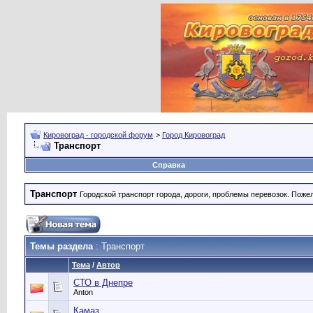
Кировоград - городской форум
>
Город Кировоград
Транспорт
Справка
Транспорт
Городской транспорт города, дороги, проблемы перевозок. Поже
Темы раздела
: Транспорт
Тема
/
Автор
СТО в Днепре
Anton
Камаз