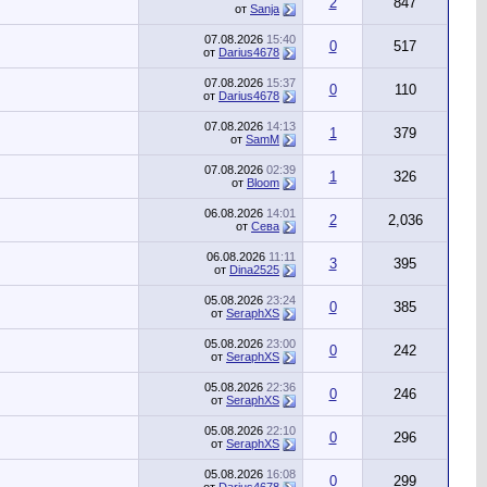
2
847
от
Sanja
07.08.2026
15:40
0
517
от
Darius4678
07.08.2026
15:37
0
110
от
Darius4678
07.08.2026
14:13
1
379
от
SamM
07.08.2026
02:39
1
326
от
Bloom
06.08.2026
14:01
2
2,036
от
Сева
06.08.2026
11:11
3
395
от
Dina2525
05.08.2026
23:24
0
385
от
SeraphXS
05.08.2026
23:00
0
242
от
SeraphXS
05.08.2026
22:36
0
246
от
SeraphXS
05.08.2026
22:10
0
296
от
SeraphXS
05.08.2026
16:08
0
299