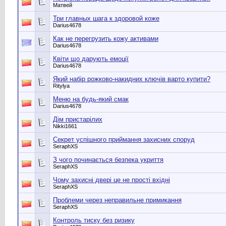
Матвей
Три главных шага к здоровой коже
Darius4678
Как не перегрузить кожу активами
Darius4678
Квіти що дарують емоції
Darius4678
Який набір рожково-накидних ключів варто купити?
Ritylya
Меню на будь-який смак
Darius4678
Дім пристарілих
Nikki1661
Секрет успішного приймання захисних споруд
SeraphXS
З чого починається безпека укриття
SeraphXS
Чому захисні двері це не прості вхідні
SeraphXS
Проблеми через неправильне примикання
SeraphXS
Контроль тиску без ризику