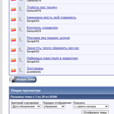
Darius4678
Турбота про техніку
Darius4678
Інженерна якість якій довіряють
SeraphXS
Контроль гідравліки
Darius4678
Реклама яка працює щодня
SeraphXS
Захистіть тепло збережіть ресурс
SeraphXS
Найкраща інвестиція в маркетинг
SeraphXS
Зоотовары
acontinents
Опции просмотра
Показаны темы с 1 по 20 из 20306
Критерий сортировки
Порядок отображения
Показать