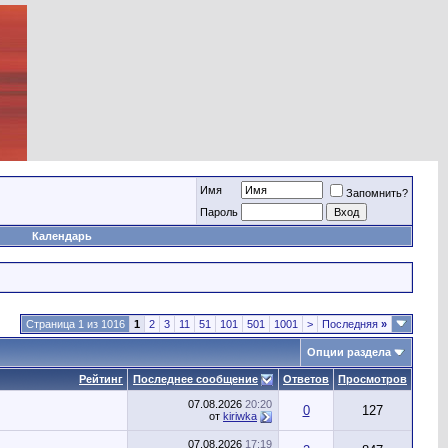
Имя
Запомнить?
Пароль
Календарь
Страница 1 из 1016
1
2
3
11
51
101
501
1001
>
Последняя
»
Опции раздела
Рейтинг
Последнее сообщение
Ответов
Просмотров
07.08.2026
20:20
0
127
от
kiriwka
07.08.2026
17:19