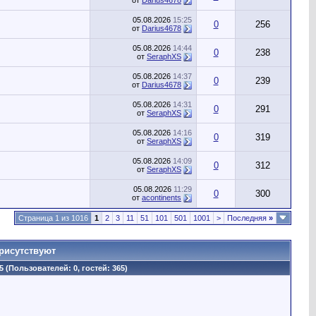
от
Darius4678
05.08.2026
15:25
0
256
от
Darius4678
05.08.2026
14:44
0
238
от
SeraphXS
05.08.2026
14:37
0
239
от
Darius4678
05.08.2026
14:31
0
291
от
SeraphXS
05.08.2026
14:16
0
319
от
SeraphXS
05.08.2026
14:09
0
312
от
SeraphXS
05.08.2026
11:29
0
300
от
acontinents
Страница 1 из 1016
1
2
3
11
51
101
501
1001
>
Последняя
»
рисутствуют
5 (Пользователей: 0, гостей: 365)