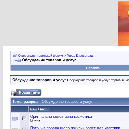
Кировоград - городской форум
>
Город Кировоград
Обсуждение товаров и услуг
Справка
Обсуждение товаров и услуг
Обсуждение товаров и услуг, торговых мар
Темы раздела
: Обсуждение товаров и услуг
Тема
/
Автор
Оригінальна селективна косметика
kiriwka
Потрібна порада щодо покупки ролет для квартири