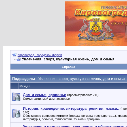
Кировоград - городской форум
Увлечения, спорт, культурная жизнь, дом и семья
Справка
Подразделы
: Увлечения, спорт, культурная жизнь, дом и семья
Раздел
Дом и семья, здоровье
(просматривают: 211)
Семья, дети, мой дом, здоровье...
История, краеведение, литература, религия, языки..
(пр
140)
Обсуждение вопросов истории (города, региона, государства...), краев
литературы, религии, философии, языков и традиций.
Увлечения и развлечения, культурная и общественная 