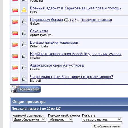
vysoczkij
Военный адвокат в Харькове защита прав и помощь
kirills
Подешевел бензин
(
1
2
3
...
Последняя страница
)
Gelwer
Секс чаты
Артем Гуленко
Больше никаких кошельков
WilliamHoabs
Надійність композитних басейнів у реальних умовах
kiriwka
Адвокатське бюро Августінова
kiriwka
Чи реально грати без стресу і втратити менше?
Матвей
Опции просмотра
Показаны темы с 1 по 20 из 827
Критерий сортировки
Порядок отображения
Показать