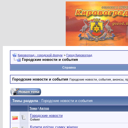
Кировоград - городской форум
>
Город Кировоград
Городские новости и события
Справка
Городские новости и события
Городские новости, события, анонсы, п
Темы раздела
: Городские новости и события
Тема
/
Автор
Городские новости
Gelwer
Купити елітну сумку жіночу