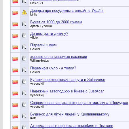
Flex2121
Довідка про несудимість онлайн в Україні
kirills
Букет от 1000 до 2000 гривен
Артем Гуленко
Де постригти дитину?
ylilolo
Підземні школи
Gelwer
хорошо оплачиваемые вакансии
WilliamHoabs
Перемир'я було - а толку?
Gelwer
Купити перетворювач напруги в Solarverse
vysoczkij
Надежный автоподбор в Киеве с JustAcar
vysoczkij
Современная защита интерьера от магазина «Посудка»
vysoczkij
Будинок для літніх людей у Кропивницькому
Kott
Атермальная тонировка автомобиля в Полтаве