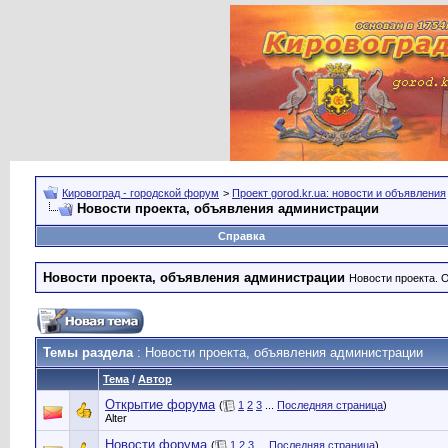
Кировоград - городской форум
>
Проект gorod.kr.ua: новости и объявления
Новости проекта, объявления администрации
Справка
Новости проекта, объявления администрации
Новости проекта. 
Темы раздела
: Новости проекта, объявления администрации
Тема
/
Автор
Открытие форума
(
1
2
3
...
Последняя страница
)
Alter
Новости форума
(
1
2
3
...
Последняя страница
)