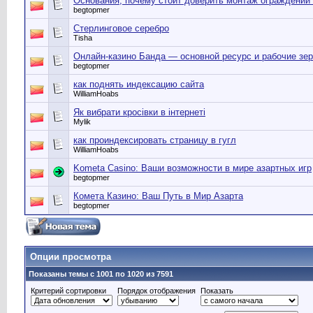
Основания, почему стоит доверить монтаж ограждени
begtopmer
Стерлинговое серебро
Tisha
Онлайн-казино Банда — основной ресурс и рабочие зе
begtopmer
как поднять индексацию сайта
WilliamHoabs
Як вибрати кросівки в інтернеті
Mylik
как проиндексировать страницу в гугл
WilliamHoabs
Kometa Casino: Ваши возможности в мире азартных игр
begtopmer
Комета Казино: Ваш Путь в Мир Азарта
begtopmer
Опции просмотра
Показаны темы с 1001 по 1020 из 7591
Критерий сортировки
Порядок отображения
Показать