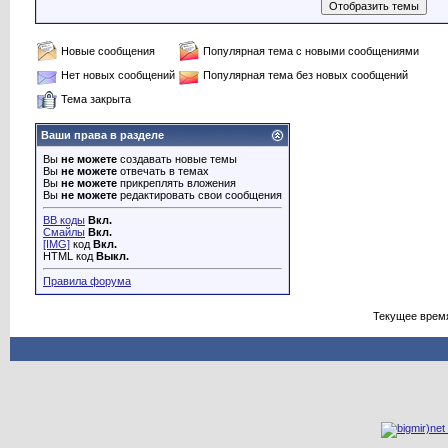
Новые сообщения
Популярная тема с новыми сообщениями
Нет новых сообщений
Популярная тема без новых сообщений
Тема закрыта
Ваши права в разделе
Вы
не можете
создавать новые темы
Вы
не можете
отвечать в темах
Вы
не можете
прикреплять вложения
Вы
не можете
редактировать свои сообщения
BB коды
Вкл.
Смайлы
Вкл.
[IMG]
код
Вкл.
HTML код
Выкл.
Правила форума
Текущее врем