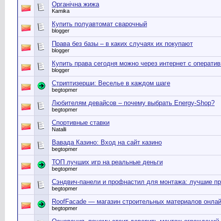
Органічна жижа
Kamika
Купить полуавтомат сварочный
blogger
Права без базы – в каких случаях их покупают
blogger
Купить права сегодня можно через интернет с операти
blogger
Стриптизерши: Веселье в каждом шаге
begtopmer
Любителям девайсов – почему выбрать Energy-Shop?
begtopmer
Спортивные ставки
Natalli
Вавада Казино: Вход на сайт казино
begtopmer
ТОП лучших игр на реальные деньги
begtopmer
Сэндвич-панели и профнастил для монтажа: лучшие п
begtopmer
RoofFacade — магазин строительных материалов онла
begtopmer