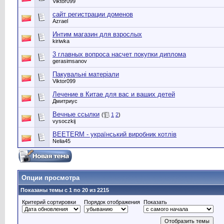
Viktor099
сайт регистрации доменов
Azrael
Интим магазин для взрослых
kiriwka
3 главных вопроса насчет покупки диплома
gerasimsanov
Пакувальні матеріали
Viktor099
Лечение в Китае для вас и ваших детей
Дмитриус
Вечные ссылки
(
1
2
)
vysoczkij
BEETERM - український виробник котлів
Nelia45
Опции просмотра
Показаны темы с 1 по 20 из 2215
Критерий сортировки
Порядок отображения
Показать