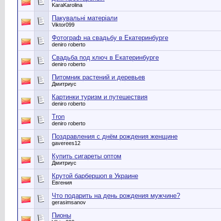
KaraKarolina
Пакувальні матеріали
Viktor099
Фотограф на свадьбу в Екатеринбурге
deniro roberto
Cвадьба под ключ в Екатеринбурге
deniro roberto
Питомник растений и деревьев
Дмитриус
Картинки туризм и путешествия
deniro roberto
Tron
deniro roberto
Поздравления с днём рождения женщине
gaverees12
Купить сигареты оптом
Дмитриус
Крутой барбершоп в Украине
Евгения
Что подарить на день рождения мужчине?
gerasimsanov
Пионы