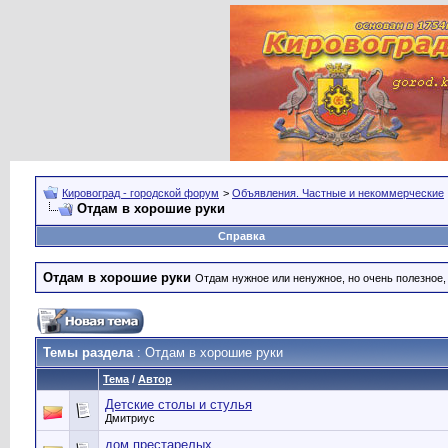
Кировоград - городской форум
>
Объявления. Частные и некоммерческие
Отдам в хорошие руки
Справка
Отдам в хорошие руки
Отдам нужное или ненужное, но очень полезное
Темы раздела
: Отдам в хорошие руки
Тема
/
Автор
Детские столы и стулья
Дмитриус
дом престарелых