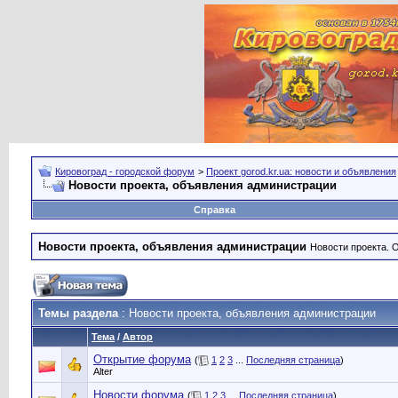
Кировоград - городской форум
>
Проект gorod.kr.ua: новости и объявления
Новости проекта, объявления администрации
Справка
Новости проекта, объявления администрации
Новости проекта. 
Темы раздела
: Новости проекта, объявления администрации
Тема
/
Автор
Открытие форума
(
1
2
3
...
Последняя страница
)
Alter
Новости форума
(
1
2
3
...
Последняя страница
)