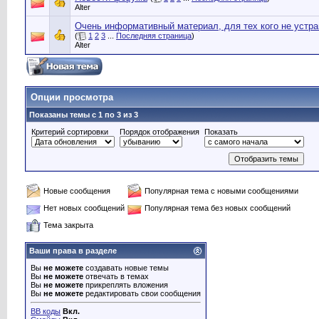
Alter
Очень информативный материал, для тех кого не устр
(
1
2
3
...
Последняя страница
)
Alter
Опции просмотра
Показаны темы с 1 по 3 из 3
Критерий сортировки
Порядок отображения
Показать
Новые сообщения
Популярная тема с новыми сообщениями
Нет новых сообщений
Популярная тема без новых сообщений
Тема закрыта
Ваши права в разделе
Вы
не можете
создавать новые темы
Вы
не можете
отвечать в темах
Вы
не можете
прикреплять вложения
Вы
не можете
редактировать свои сообщения
BB коды
Вкл.