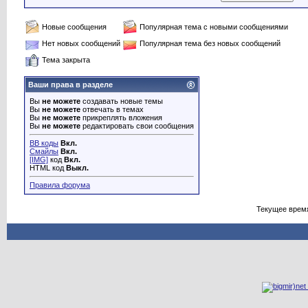
Новые сообщения
Популярная тема с новыми сообщениями
Нет новых сообщений
Популярная тема без новых сообщений
Тема закрыта
Ваши права в разделе
Вы
не можете
создавать новые темы
Вы
не можете
отвечать в темах
Вы
не можете
прикреплять вложения
Вы
не можете
редактировать свои сообщения
BB коды
Вкл.
Смайлы
Вкл.
[IMG]
код
Вкл.
HTML код
Выкл.
Правила форума
Текущее врем