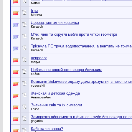
Natalli
Ігри
Morkva
Дерево, метал чи кераміка
Kurazch
М'які лінії та округлі меблі проти чіткої геометрії
Kurazch
Тріснула ПЕ труба водопостачання, а вентиль не трима
Kurazch
невролог
mziiya
Побажання спокійного вечора близьким
хх8хх
Компанія Solarverse одразу дала зрозуміти, з чого почи
vysoczkij
Женская и детская одежда
АнтиповаАня
Значення снів та їх символи
Lalina
Заморозка абонемента в фитнес-клубе без похода по в
gagarka
Кабінка чи ванна?