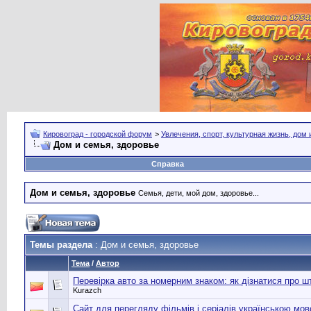
Кировоград - городской форум
>
Увлечения, спорт, культурная жизнь, дом
Дом и семья, здоровье
Справка
Дом и семья, здоровье
Семья, дети, мой дом, здоровье...
Темы раздела
: Дом и семья, здоровье
Тема
/
Автор
Перевірка авто за номерним знаком: як дізнатися про 
Kurazch
Сайт для перегляду фільмів і серіалів українською мо