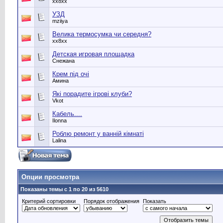
хх8хх
УЗД
mziiya
Велика термосумка чи середня?
хх8хх
Детская игровая площадка
Снежана
Крем під очі
Амина
Які порадите ігрові клуби?
Vkot
Кабель....
Ilonna
Роблю ремонт у ванній кімнаті
Lalina
Опции просмотра
Показаны темы с 1 по 20 из 5610
Критерий сортировки
Порядок отображения
Показать