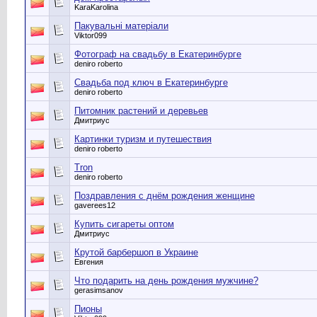
KaraKarolina
Пакувальні матеріали
Viktor099
Фотограф на свадьбу в Екатеринбурге
deniro roberto
Cвадьба под ключ в Екатеринбурге
deniro roberto
Питомник растений и деревьев
Дмитриус
Картинки туризм и путешествия
deniro roberto
Tron
deniro roberto
Поздравления с днём рождения женщине
gaverees12
Купить сигареты оптом
Дмитриус
Крутой барбершоп в Украине
Евгения
Что подарить на день рождения мужчине?
gerasimsanov
Пионы