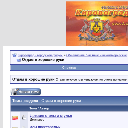
Кировоград - городской форум
>
Объявления. Частные и некоммерческие
Отдам в хорошие руки
Справка
Отдам в хорошие руки
Отдам нужное или ненужное, но очень полезное
Темы раздела
: Отдам в хорошие руки
Тема
/
Автор
Детские столы и стулья
Дмитриус
дом престарелых