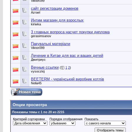
Viktor099
сайт регистрации доменов
Azrael
Интим магазин для взрослых
kiriwka
3 главных вопроса насчет покупки диплома
gerasimsanov
Пакувальні матеріали
Viktor099
Лечение в Китае для вас и ваших детей
Дмитриус
Вечные ссылки
(
1
2
)
vysoczkij
BEETERM - український виробник котлів
Nelia45
Опции просмотра
Показаны темы с 1 по 20 из 2215
Критерий сортировки
Порядок отображения
Показать