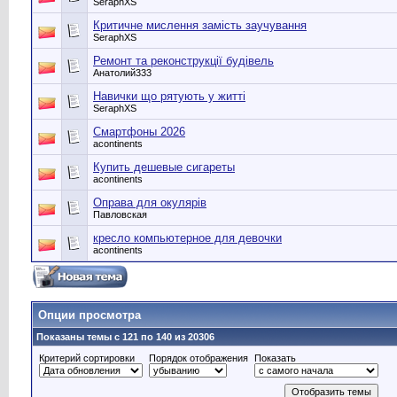
SeraphXS
Критичне мислення замість заучування
SeraphXS
Ремонт та реконструкції будівель
Анатолий333
Навички що рятують у житті
SeraphXS
Смартфоны 2026
acontinents
Купить дешевые сигареты
acontinents
Оправа для окулярів
Павловская
кресло компьютерное для девочки
acontinents
Опции просмотра
Показаны темы с 121 по 140 из 20306
Критерий сортировки
Порядок отображения
Показать