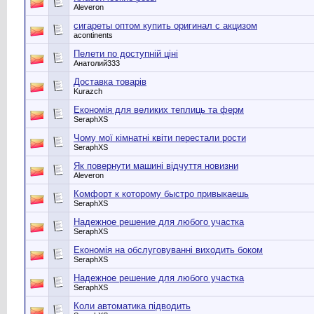
Aleveron
сигареты оптом купить оригинал с акцизом
acontinents
Пелети по доступній ціні
Анатолий333
Доставка товарів
Kurazch
Економія для великих теплиць та ферм
SeraphXS
Чому мої кімнатні квіти перестали рости
SeraphXS
Як повернути машині відчуття новизни
Aleveron
Комфорт к которому быстро привыкаешь
SeraphXS
Надежное решение для любого участка
SeraphXS
Економія на обслуговуванні виходить боком
SeraphXS
Надежное решение для любого участка
SeraphXS
Коли автоматика підводить