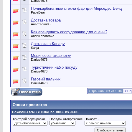
Darius4678
Поликарбонатные стекла фар для Мерседес Бенц
PapaBear
Доставка товара
Анастасия85
Как арендовать оборудование для сцены?
AndriiLazorenko
Доставка в Канаду
Sanja
Мериносові шкарпетки
Darius4678
Туристичний набір посуду
Darius4678
Газовий пальник
Darius4678
Страница 503 из 1016
«
Пе
Опции просмотра
Показаны темы с 10041 по 10060 из 20305
Критерий сортировки
Порядок отображения
Показать