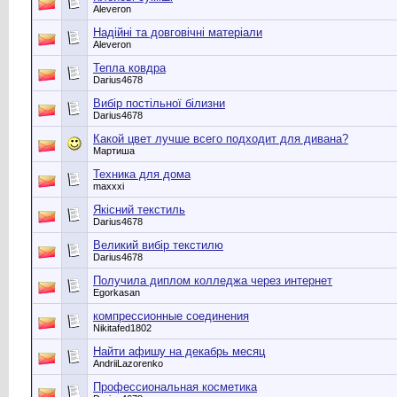
Aleveron
Надійні та довговічні матеріали
Aleveron
Тепла ковдра
Darius4678
Вибір постільної білизни
Darius4678
Какой цвет лучше всего подходит для дивана?
Мартиша
Техника для дома
maxxxi
Якісний текстиль
Darius4678
Великий вибір текстилю
Darius4678
Получила диплом колледжа через интернет
Egorkasan
компрессионные соединения
Nikitafed1802
Найти афишу на декабрь месяц
AndriiLazorenko
Профессиональная косметика