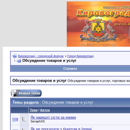
Кировоград - городской форум
>
Город Кировоград
Обсуждение товаров и услуг
Справка
Обсуждение товаров и услуг
Обсуждение товаров и услуг, торговых мар
Темы раздела
: Обсуждение товаров и услуг
Тема
/
Автор
Як нарешті сісти за кермо
SeraphXS
Як не прогадати з букетом в Ірпені