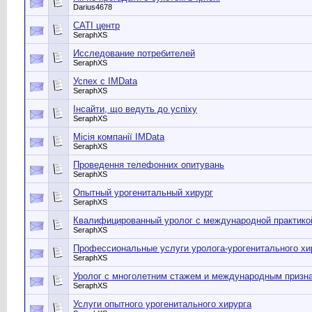
Darius4678
CATI центр
SeraphXS
Исследование потребителей
SeraphXS
Успех с IMData
SeraphXS
Інсайти, що ведуть до успіху
SeraphXS
Місія компанії IMData
SeraphXS
Проведення телефонних опитувань
SeraphXS
Опытный урогенитальный хирург
SeraphXS
Квалифицированный уролог с международной практико
SeraphXS
Профессиональные услуги уролога-урогенитального хи
SeraphXS
Уролог с многолетним стажем и международным призн
SeraphXS
Услуги опытного урогенитального хирурга