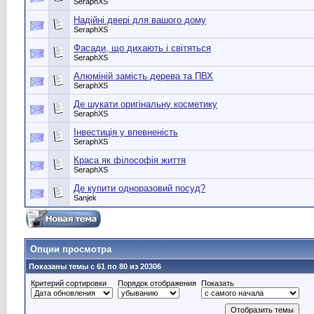
SeraphXS
Надійні двері для вашого дому
SeraphXS
Фасади, що дихають і світяться
SeraphXS
Алюміній замість дерева та ПВХ
SeraphXS
Де шукати оригінальну косметику
SeraphXS
Інвестиція у впевненість
SeraphXS
Краса як філософія життя
SeraphXS
Де купити одноразовий посуд?
Sanjek
Опции просмотра
Показаны темы с 61 по 80 из 20306
Критерий сортировки
Порядок отображения
Показать