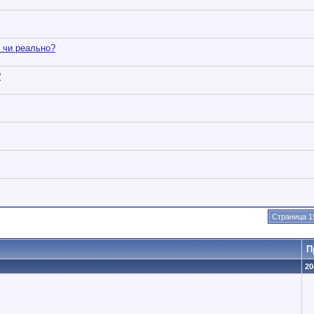
 чи реально?
?
Страница 1
П
20