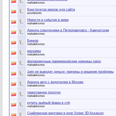
mahaleksmos
Конструктор квизов для сайта
acontinents
Новости и события в мире
mahaleksmos
Аренда спецтехники в Петропавловск - Камчатском
mahaleksmos
Бинкор
mahaleksmos
разъемы
mahaleksmos
филировочные парикмахерские ножницы spios
mahaleksmos
1win не выводит деньги: причины и решение проблемы
mahaleksmos
Аренда авто с водителем в Москве
mahaleksmos
трикотажное полотно
mahaleksmos
купить рыбный фарш в спб
mahaleksmos
Снайперские винтовки в игре Sniper 3D Assassin