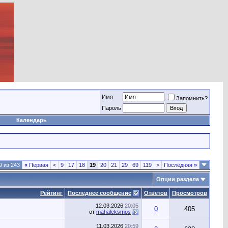
Имя
Запомнить?
Пароль
Календарь
9 из 243
«
Первая
<
9
17
18
19
20
21
29
69
119
>
Последняя
»
Опции раздела
Рейтинг
Последнее сообщение
Ответов
Просмотров
12.03.2026
20:05
0
405
от
mahaleksmos
11.03.2026
20:59