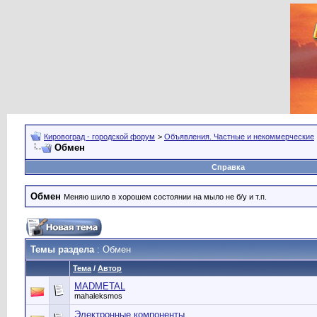
Кировоград - городской форум
>
Объявления. Частные и некоммерческие
Обмен
Справка
Обмен
Меняю шило в хорошем состоянии на мыло не б/у и т.п.
Темы раздела
: Обмен
Тема
/
Автор
MADMETAL
mahaleksmos
Электронные компоненты