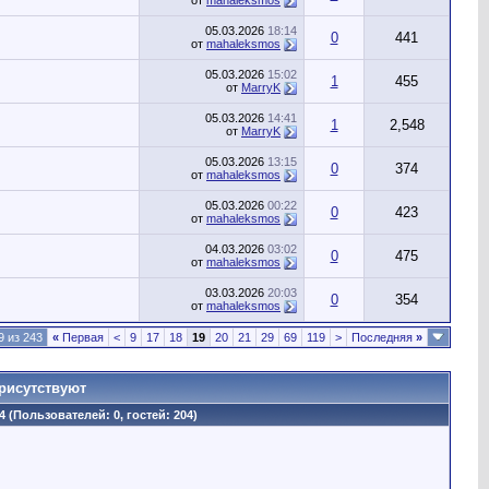
от
mahaleksmos
05.03.2026
18:14
0
441
от
mahaleksmos
05.03.2026
15:02
1
455
от
MarryK
05.03.2026
14:41
1
2,548
от
MarryK
05.03.2026
13:15
0
374
от
mahaleksmos
05.03.2026
00:22
0
423
от
mahaleksmos
04.03.2026
03:02
0
475
от
mahaleksmos
03.03.2026
20:03
0
354
от
mahaleksmos
9 из 243
«
Первая
<
9
17
18
19
20
21
29
69
119
>
Последняя
»
рисутствуют
4 (Пользователей: 0, гостей: 204)