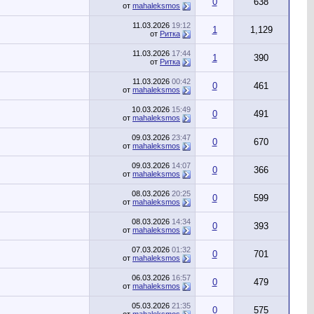
0
638
от
mahaleksmos
11.03.2026
19:12
1
1,129
от
Ритка
11.03.2026
17:44
1
390
от
Ритка
11.03.2026
00:42
0
461
от
mahaleksmos
10.03.2026
15:49
0
491
от
mahaleksmos
09.03.2026
23:47
0
670
от
mahaleksmos
09.03.2026
14:07
0
366
от
mahaleksmos
08.03.2026
20:25
0
599
от
mahaleksmos
08.03.2026
14:34
0
393
от
mahaleksmos
07.03.2026
01:32
0
701
от
mahaleksmos
06.03.2026
16:57
0
479
от
mahaleksmos
05.03.2026
21:35
0
575