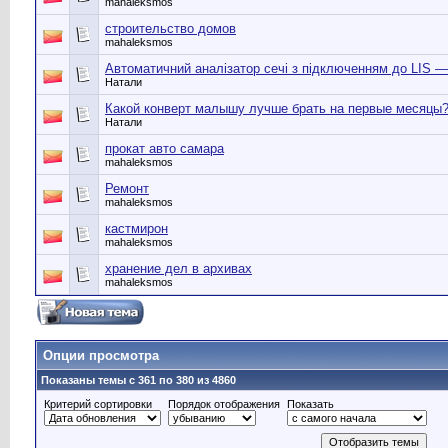
mahaleksmos
строительство домов
mahaleksmos
Автоматичний аналізатор сечі з підключенням до LIS —
Натали
Какой конверт малышу лучше брать на первые месяцы
Натали
прокат авто самара
mahaleksmos
Ремонт
mahaleksmos
кастмирон
mahaleksmos
хранение дел в архивах
mahaleksmos
Опции просмотра
Показаны темы с 361 по 380 из 4860
Критерий сортировки
Порядок отображения
Показать