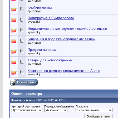
Дмитриус
Клейкие ленты
Дмитриус
Полиграфия в Симферополе
vysoczkij
Недвижимость в коттеджном поселке Лесницыно
vysoczkij
Генерация и продажа юридических заявок
Дмитриус
Продажа пилорам
vysoczkij
Товары для новорожденных
Дмитриус
Компания по ремонту недвижимости в Анапе
vysoczkij
Опции просмотра
Показаны темы с 1801 по 1820 из 2215
Критерий сортировки
Порядок отображения
Показать