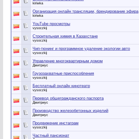
kiriwka
Организация онлайн трансляции, брендирование эфира
kiriwka
YouTube просмотры
vysoczkij
Строительная химия в Казахстане
vysoczkij
Чип-тюнинг и программное удаление экологии авто
vysoczkij
Управление многоквартирным домом
Дмитриус
Грузозахватные приспособления
vysoczkij
Бесплатный онлайн кинотеатр
vysoczkij
Перевод общегражданского паспорта
Дмитриус
Производство железобетонных изделий
Дмитриус
Продвижение инстаграм
vysoczkij
Частный пансионат