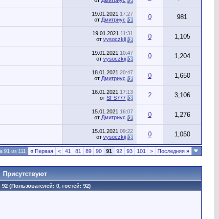
от
Дмитриус
19.01.2021
17:27
0
981
от
Дмитриус
19.01.2021
11:31
0
1,105
от
vysoczkij
19.01.2021
10:47
0
1,204
от
vysoczkij
18.01.2021
20:47
0
1,650
от
Дмитриус
16.01.2021
17:13
2
3,106
от
SFS777
15.01.2021
16:07
0
1,276
от
Дмитриус
15.01.2021
09:22
0
1,050
от
vysoczkij
 91 из 111
«
Первая
<
41
81
89
90
91
92
93
101
>
Последняя
»
Присутствуют
92 (Пользователей: 0, гостей: 92)