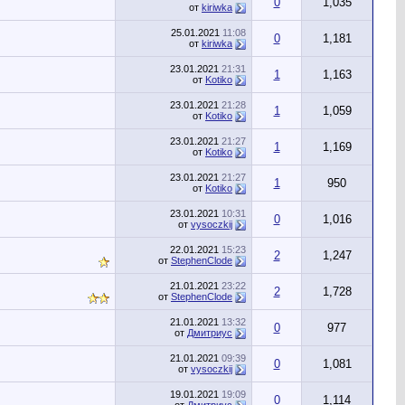
0
1,035
от
kiriwka
25.01.2021
11:08
0
1,181
от
kiriwka
23.01.2021
21:31
1
1,163
от
Kotiko
23.01.2021
21:28
1
1,059
от
Kotiko
23.01.2021
21:27
1
1,169
от
Kotiko
23.01.2021
21:27
1
950
от
Kotiko
23.01.2021
10:31
0
1,016
от
vysoczkij
22.01.2021
15:23
2
1,247
от
StephenClode
21.01.2021
23:22
2
1,728
от
StephenClode
21.01.2021
13:32
0
977
от
Дмитриус
21.01.2021
09:39
0
1,081
от
vysoczkij
19.01.2021
19:09
0
1,114