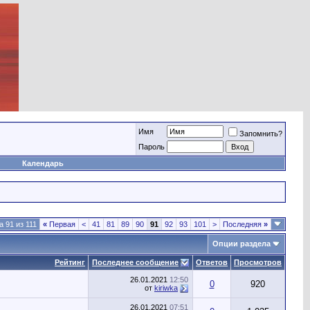
Имя
Запомнить?
Пароль
Календарь
 91 из 111
«
Первая
<
41
81
89
90
91
92
93
101
>
Последняя
»
Опции раздела
Рейтинг
Последнее сообщение
Ответов
Просмотров
26.01.2021
12:50
0
920
от
kiriwka
26.01.2021
07:51