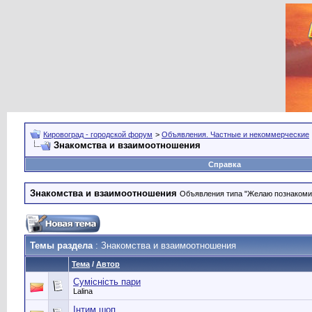
Кировоград - городской форум
>
Объявления. Частные и некоммерческие
Знакомства и взаимоотношения
Справка
Знакомства и взаимоотношения
Объявления типа "Желаю познакомить
Темы раздела
: Знакомства и взаимоотношения
Тема
/
Автор
Сумісність пари
Lalina
Інтим шоп