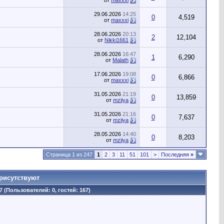
от
maxxxi
29.06.2026
14:25
0
4,519
от
maxxxi
28.06.2026
20:13
2
12,104
от
Nikki1661
28.06.2026
16:47
1
6,290
от
Malath
17.06.2026
19:08
0
6,866
от
maxxxi
31.05.2026
21:19
0
13,859
от
mziiya
31.05.2026
21:16
0
7,637
от
mziiya
28.05.2026
14:40
0
8,203
от
mziiya
Страница 1 из 247
1
2
3
11
51
101
>
Последняя
»
рисутствуют
7 (Пользователей: 0, гостей: 167)