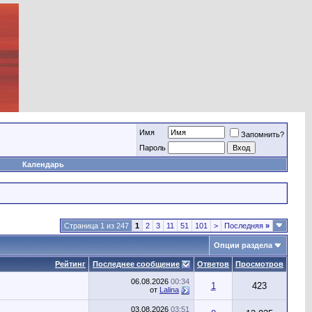
Имя
Запомнить?
Пароль
Календарь
Страница 1 из 247
1
2
3
11
51
101
>
Последняя
»
Опции раздела
Рейтинг
Последнее сообщение
Ответов
Просмотров
06.08.2026
00:34
1
423
от
Lalina
03.08.2026
03:51