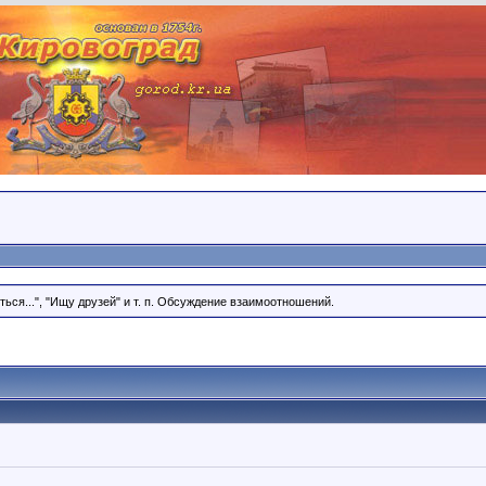
ся...", "Ищу друзей" и т. п. Обсуждение взаимоотношений.