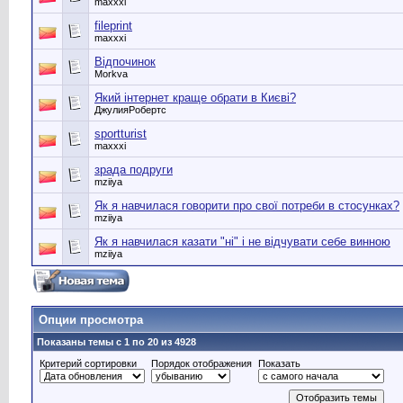
maxxxi
fileprint
maxxxi
Відпочинок
Morkva
Який інтернет краще обрати в Києві?
ДжулияРобертс
sportturist
maxxxi
зрада подруги
mziiya
Як я навчилася говорити про свої потреби в стосунках?
mziiya
Як я навчилася казати "ні" і не відчувати себе винною
mziiya
Опции просмотра
Показаны темы с 1 по 20 из 4928
Критерий сортировки
Порядок отображения
Показать