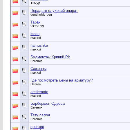
Тимур
Порадьте слуховий апарат
gonshchik_petr
Табак
Viktor099
iscan
maxxxi
namushke
maxxxi
Будмонтаж Кривий Ріг
Евгения
Саженцы
maxxxi
Где посмотреть цены на арматуру?
Натали
arcticmoto
maxxxi
Барбершоп Одесса
Евгения
Тату салон
Евгения
sportorg