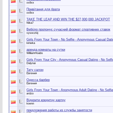
хх8хх
Привітання для брата
хх8хх
TAKE THE LEAP AND WIN THE $27,000,000 JACKPOT
Nika7
Betking пропонує сучасний формат спортивних ставок
vysoczkij
Girls From Your Town - No Selfie - Anonymous Casual Dati
kiriwka
аренда комнаты на сутки
WilliamHoabs
Girls From Your City - Anonymous Casual Dating - No Selfi
Dalynai
Тату салон
Евгения
Одесса барбер
Евгения
Girls From Your Town - Anonymous Adult Dating - No Selfi
ardzo
Відкрити кредитну картку
koenn
предложения работы из службы занятости