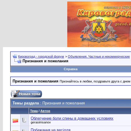
Кировоград - городской форум
>
Объявления. Частные и некоммерческие
Признания и пожелания
Справка
Признания и пожелания
Признайтесь в любви, поздравьте друга с дне
Темы раздела
: Признания и пожелания
Тема
/
Автор
Облегчение боли спины в домашних условиях
gerasimsanov
Побажання на весілля