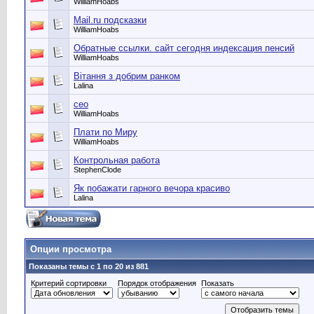
WilliamHoabs
Mail.ru подсказки
WilliamHoabs
Обратные ссылки. сайт сегодня индексация пенсий
WilliamHoabs
Вітання з добрим ранком
Lalina
сео
WilliamHoabs
Плати по Миру
WilliamHoabs
Контрольная работа
StephenClode
Як побажати гарного вечора красиво
Lalina
Опции просмотра
Показаны темы с 1 по 20 из 881
Критерий сортировки
Порядок отображения
Показать