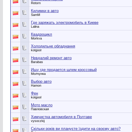
Retorn
Килимки в авто
SamM
Где заряжать электромобиль в Киеве
Lalina
Квадроцикл
Morkva
Холодильне обладнання
kotgool
Невдалий ремонт авто
Barabas
Ищу где продается шлем кроссовый
Молчунка
Выбор авто
Hamon
Фен
kotgool
Мото масло
Павловская
Химчистка автомобиля в Полтаве
vysoczkij
Скільки років ви плануєте їздити на своєму авто?