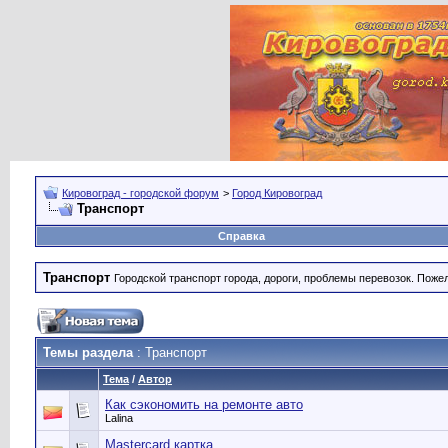
Кировоград - городской форум
>
Город Кировоград
Транспорт
Справка
Транспорт
Городской транспорт города, дороги, проблемы перевозок. Поже
Темы раздела
: Транспорт
Тема
/
Автор
Как сэкономить на ремонте авто
Lalina
Mastercard картка