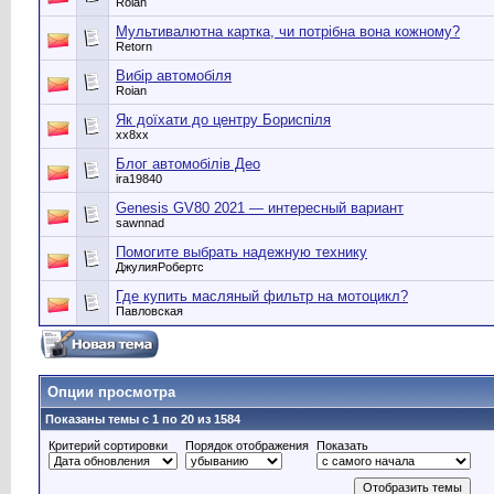
Roian
Мультивалютна картка, чи потрібна вона кожному?
Retorn
Вибір автомобіля
Roian
Як доїхати до центру Бориспіля
хх8хх
Блог автомобілів Део
ira19840
Genesis GV80 2021 — интересный вариант
sawnnad
Помогите выбрать надежную технику
ДжулияРобертс
Где купить масляный фильтр на мотоцикл?
Павловская
Опции просмотра
Показаны темы с 1 по 20 из 1584
Критерий сортировки
Порядок отображения
Показать