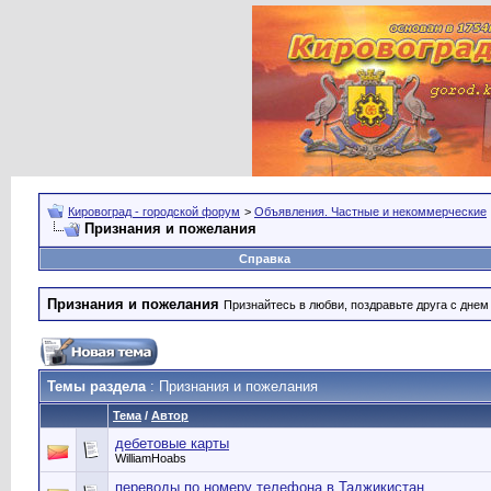
Кировоград - городской форум
>
Объявления. Частные и некоммерческие
Признания и пожелания
Справка
Признания и пожелания
Признайтесь в любви, поздравьте друга с дне
Темы раздела
: Признания и пожелания
Тема
/
Автор
дебетовые карты
WilliamHoabs
переводы по номеру телефона в Таджикистан