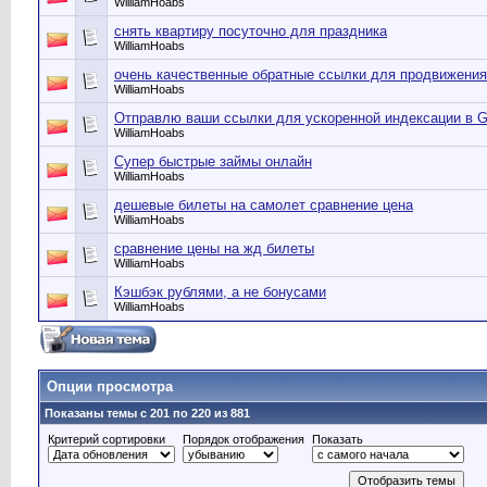
WilliamHoabs
снять квартиру посуточно для праздника
WilliamHoabs
очень качественные обратные ссылки для продвижения
WilliamHoabs
Отправлю ваши ссылки для ускоренной индексации в G
WilliamHoabs
Супер быстрые займы онлайн
WilliamHoabs
дешевые билеты на самолет сравнение цена
WilliamHoabs
сравнение цены на жд билеты
WilliamHoabs
Кэшбэк рублями, а не бонусами
WilliamHoabs
Опции просмотра
Показаны темы с 201 по 220 из 881
Критерий сортировки
Порядок отображения
Показать