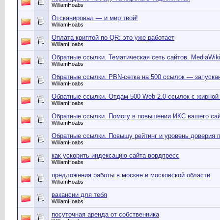
WilliamHoabs
Отсканировал — и мир твой!
WilliamHoabs
Оплата криптой по QR: это уже работает
WilliamHoabs
Обратные ссылки. Тематическая сеть сайтов. MediaWik
WilliamHoabs
Обратные ссылки. PBN-сетка на 500 ссылок — запуск
WilliamHoabs
Обратные ссылки. Отдам 500 Web 2.0-ссылок с жирно
WilliamHoabs
Обратные ссылки. Помогу в повышении ИКС вашего са
WilliamHoabs
Обратные ссылки. Повышу рейтинг и уровень доверия 
WilliamHoabs
как ускорить индексацию сайта вордпресс
WilliamHoabs
предложения работы в москве и московской области
WilliamHoabs
вакансии для тебя
WilliamHoabs
посуточная аренда от собственника