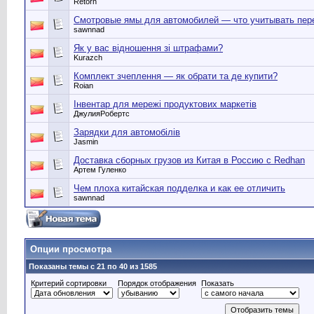
Retorn
Смотровые ямы для автомобилей — что учитывать пер
sawnnad
Як у вас відношення зі штрафами?
Kurazch
Комплект зчеплення — як обрати та де купити?
Roian
Інвентар для мережі продуктових маркетів
ДжулияРобертс
Зарядки для автомобілів
Jasmin
Доставка сборных грузов из Китая в Россию с Redhan
Артем Гуленко
Чем плоха китайская подделка и как ее отличить
sawnnad
Опции просмотра
Показаны темы с 21 по 40 из 1585
Критерий сортировки
Порядок отображения
Показать