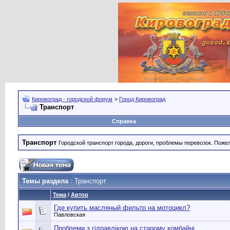
Кировоград - городской форум
>
Город Кировоград
Транспорт
Справка
Транспорт
Городской транспорт города, дороги, проблемы перевозок. Поже
Темы раздела
: Транспорт
Тема
/
Автор
Где купить масляный фильтр на мотоцикл?
Павловская
Проблеми з гідравлікою на старому комбайні