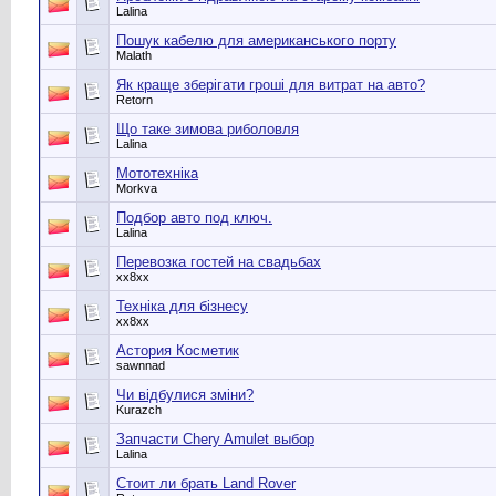
Lalina
Пошук кабелю для американського порту
Malath
Як краще зберігати гроші для витрат на авто?
Retorn
Що таке зимова риболовля
Lalina
Мототехніка
Morkva
Подбор авто под ключ.
Lalina
Перевозка гостей на свадьбах
хх8хх
Техніка для бізнесу
хх8хх
Астория Косметик
sawnnad
Чи відбулися зміни?
Kurazch
Запчасти Chery Amulet выбор
Lalina
Стоит ли брать Land Rover