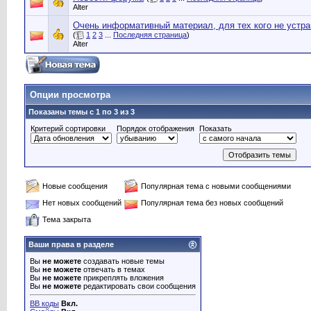
Alter
Очень информативный материал, для тех кого не устр
(
1
2
3
...
Последняя страница
)
Alter
Опции просмотра
Показаны темы с 1 по 3 из 3
Критерий сортировки
Порядок отображения
Показать
Новые сообщения
Популярная тема с новыми сообщениями
Нет новых сообщений
Популярная тема без новых сообщений
Тема закрыта
Ваши права в разделе
Вы
не можете
создавать новые темы
Вы
не можете
отвечать в темах
Вы
не можете
прикреплять вложения
Вы
не можете
редактировать свои сообщения
BB коды
Вкл.