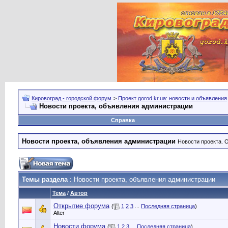
Кировоград - городской форум
>
Проект gorod.kr.ua: новости и объявления
Новости проекта, объявления администрации
Справка
Новости проекта, объявления администрации
Новости проекта. 
Темы раздела
: Новости проекта, объявления администрации
Тема
/
Автор
Открытие форума
(
1
2
3
...
Последняя страница
)
Alter
Новости форума
(
1
2
3
...
Последняя страница
)