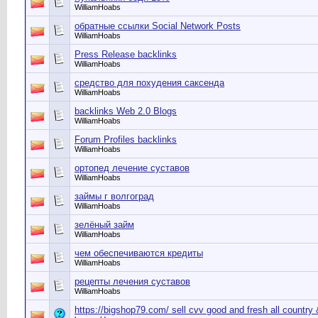
WilliamHoabs
обратные ссылки Social Network Posts
WilliamHoabs
Press Release backlinks
WilliamHoabs
средство для похудения саксенда
WilliamHoabs
backlinks Web 2.0 Blogs
WilliamHoabs
Forum Profiles backlinks
WilliamHoabs
ортопед лечение суставов
WilliamHoabs
займы г волгоград
WilliamHoabs
зелёный займ
WilliamHoabs
чем обеспечиваются кредиты
WilliamHoabs
рецепты лечения суставов
WilliamHoabs
https://bigshop79.com/ sell cvv good and fresh all countr