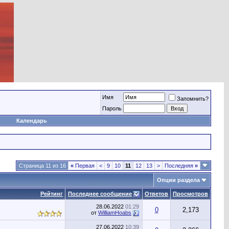
Имя
Запомнить?
Пароль
Календарь
Страница 11 из 16
«
Первая
<
9
10
11
12
13
>
Последняя
»
Опции раздела
Рейтинг
Последнее сообщение
Ответов
Просмотров
28.06.2022
01:29
0
2,173
от
WilliamHoabs
27.06.2022
10:39