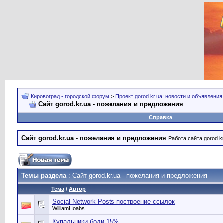
Кировоград - городской форум
>
Проект gorod.kr.ua: новости и объявления
Сайт gorod.kr.ua - пожелания и предложения
Справка
Сайт gorod.kr.ua - пожелания и предложения
Работа сайта gorod.k
Темы раздела
: Сайт gorod.kr.ua - пожелания и предложения
Тема
/
Автор
Social Network Posts построение ссылок
WilliamHoabs
Купальники-боди-15%