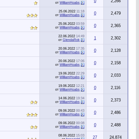
0
2,266
от
WilliamHoabs
25.06.2022
11:18
0
2,479
от
WilliamHoabs
25.06.2022
03:59
0
2,365
от
WilliamHoabs
22.06.2022
14:49
1
2,302
от
GlendaRok
20.06.2022
17:35
0
2,128
от
WilliamHoabs
20.06.2022
17:06
0
2,158
от
WilliamHoabs
19.06.2022
22:29
0
2,033
от
WilliamHoabs
19.06.2022
12:21
0
2,116
от
WilliamHoabs
14.06.2022
19:34
0
2,373
от
WilliamHoabs
09.06.2022
00:43
0
2,486
от
WilliamHoabs
09.06.2022
00:08
0
2,488
от
WilliamHoabs
08.06.2022
15:03
27
24,874