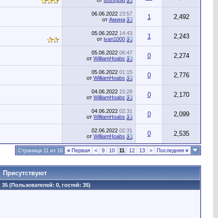
от
bossgold
06.06.2022
23:57
1
2,492
от
Амина
05.06.2022
14:43
1
2,243
от
ivan1000
05.06.2022
06:47
0
2,274
от
WilliamHoabs
05.06.2022
01:15
0
2,776
от
WilliamHoabs
04.06.2022
15:28
0
2,170
от
WilliamHoabs
04.06.2022
02:31
0
2,099
от
WilliamHoabs
02.06.2022
02:31
0
2,535
от
WilliamHoabs
Страница 11 из 16
«
Первая
<
9
10
11
12
13
>
Последняя
»
Присутствуют
35 (Пользователей: 0, гостей: 35)