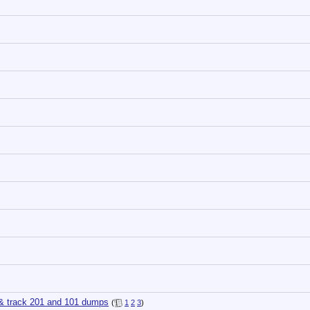
y & track 201 and 101 dumps
(
1
2
3
)