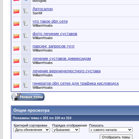
bossgold
Автосалон
SamM
что такое pbn сети
WilliamHoabs
фото лечение суставов
WilliamHoabs
парсинг запросов гугл
WilliamHoabs
лечение суставов димексидом
WilliamHoabs
лечение верхнечелюстного сустава
WilliamHoabs
генератор pbn сетки для трафика кисловодск
WilliamHoabs
Опции просмотра
Показаны темы с 201 по 220 из 310
Критерий сортировки
Порядок отображения
Показать