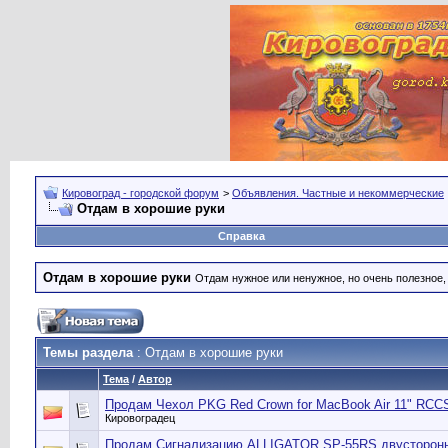
Кировоград - городской форум
>
Объявления. Частные и некоммерческие
Отдам в хорошие руки
Справка
Отдам в хорошие руки
Отдам нужное или ненужное, но очень полезное
Темы раздела
: Отдам в хорошие руки
Тема
/
Автор
Продам Чехол PKG Red Crown for MacBook Air 11" RC
Кировоградец
Продам Сигнализацию ALLIGATOR SP-55RS двусторо