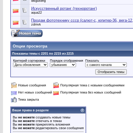
disgusting
Искусственный ротанг (техноротанг)
aqua22
Продам фототехнику ссср (салют-с, юпитер-36, вега-12,
zdmvk
Опции просмотра
Показаны темы с 2201 по 2215 из 2215
Критерий сортировки
Порядок отображения
Показать
Новые сообщения
Популярная тема с новыми сообщениями
Нет новых сообщений
Популярная тема без новых сообщений
Тема закрыта
Ваши права в разделе
Вы
не можете
создавать новые темы
Вы
не можете
отвечать в темах
Вы
не можете
прикреплять вложения
Вы
не можете
редактировать свои сообщения