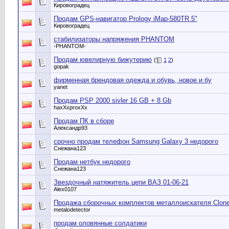
Кировоградец
Продам GPS-навигатор Prology iMap-580TR 5"
Кировоградец
стабилизаторы напряжения PHANTOM
-PHANTOM-
Продам ювелирную бижутерию
(
1
2
)
gopak
фирменная брендовая одежда и обувь, новое и бу
yanet
Продам PSP 2000 sivler 16 GB + 8 Gb
haxXxproxXx
Продам ПК в сборе
Александр93
срочно продам телефон Samsung Galaxy 3 недорого
Снежана123
Продам нетбук недорого
Снежана123
Звездочный натяжитель цепи ВАЗ 01-06-21
Alex0107
Продажа сборочных комплектов металлоискателя Clone 
metalodetector
продам оловянные солдатики