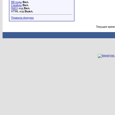
BB коды
Вкл.
Смайлы
Вкл.
[IMG]
код
Вкл.
HTML код
Выкл.
Правила форума
Текущее врем