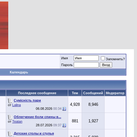
Имя
Запомнить?
Пароль
Календарь
Последнее сообщение
Тем
Сообщений
Модератор
Сумісність пари
4,928
8,946
от
Lalina
06.08.2026
00:34
Облегчение боли спины в...
881
1,927
от
Teatan
28.07.2026
09:37
Детские столы и стулья