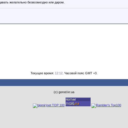
давать желательно безвозмездно или даром.
Текущее время:
12:12
. Часовой пояс GMT +3.
(с) gorod.kr.ua