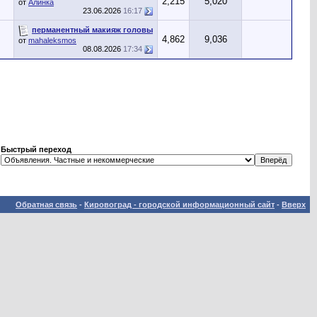
2,215
5,020
от
Алинка
23.06.2026
16:17
перманентный макияж головы
4,862
9,036
от
mahaleksmos
08.08.2026
17:34
Быстрый переход
Обратная связь
-
Кировоград - городской информационный сайт
-
Вверх