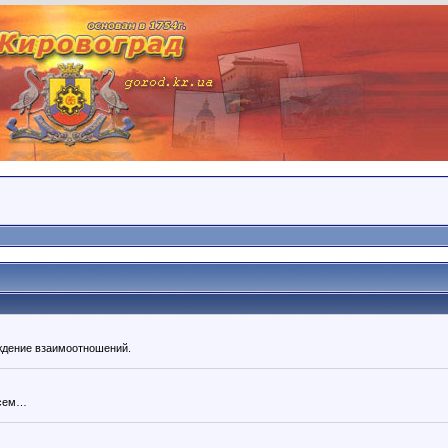
уждение взаимоотношений.
всем…