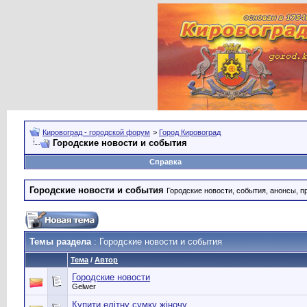
Кировоград - городской форум
>
Город Кировоград
Городские новости и события
Справка
Городские новости и события
Городские новости, события, анонсы, п
Темы раздела
: Городские новости и события
Тема
/
Автор
Городские новости
Gelwer
Купити елітну сумку жіночу