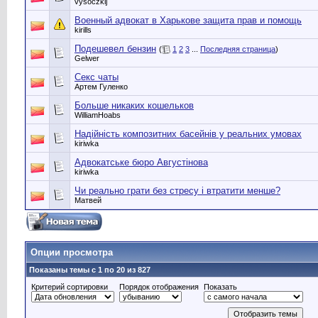
vysoczkij
Военный адвокат в Харькове защита прав и помощь
kirills
Подешевел бензин
(
1
2
3
...
Последняя страница
)
Gelwer
Секс чаты
Артем Гуленко
Больше никаких кошельков
WilliamHoabs
Надійність композитних басейнів у реальних умовах
kiriwka
Адвокатське бюро Августінова
kiriwka
Чи реально грати без стресу і втратити менше?
Матвей
Опции просмотра
Показаны темы с 1 по 20 из 827
Критерий сортировки
Порядок отображения
Показать