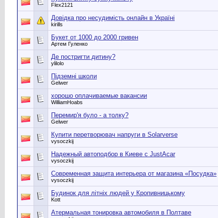
Flex2121
Довідка про несудимість онлайн в Україні
kirills
Букет от 1000 до 2000 гривен
Артем Гуленко
Де постригти дитину?
ylilolo
Підземні школи
Gelwer
хорошо оплачиваемые вакансии
WilliamHoabs
Перемир'я було - а толку?
Gelwer
Купити перетворювач напруги в Solarverse
vysoczkij
Надежный автоподбор в Киеве с JustAcar
vysoczkij
Современная защита интерьера от магазина «Посудка»
vysoczkij
Будинок для літніх людей у Кропивницькому
Kott
Атермальная тонировка автомобиля в Полтаве