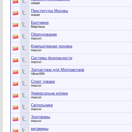
новая
Проститутки Москвы
новая
Балтимор
Мартиша
Оборудование
maxxxi
Компьютерная техника
maxxxi
Системы безопасности
maxxxi
Запчастини для Мінітракторів
Viktor099
Спорт товари
maxxxi
Універсальна клініка
maxxxi
Світильники
maxxxi
Зоотовары
maxxxi
витамины