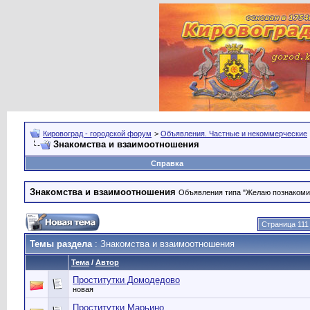
Кировоград - городской форум
>
Объявления. Частные и некоммерческие
Знакомства и взаимоотношения
Справка
Знакомства и взаимоотношения
Объявления типа "Желаю познакомить
Страница 111
Темы раздела
: Знакомства и взаимоотношения
Тема
/
Автор
Проститутки Домодедово
новая
Проститутки Марьино