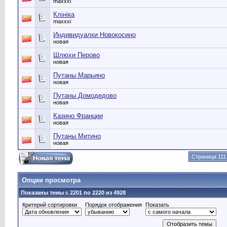
maxxxi
Клініка
maxxxi
Индивидуалки Новокосино
новая
Шлюхи Перово
новая
Путаны Марьино
новая
Путаны Домодедово
новая
Казино Франции
новая
Путаны Митино
новая
Страница 111
Опции просмотра
Показаны темы с 2201 по 2220 из 4928
Критерий сортировки
Порядок отображения
Показать