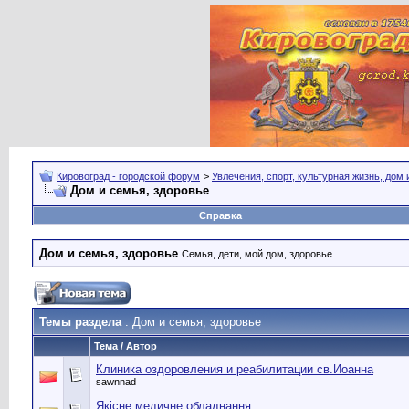
Кировоград - городской форум
>
Увлечения, спорт, культурная жизнь, дом
Дом и семья, здоровье
Справка
Дом и семья, здоровье
Семья, дети, мой дом, здоровье...
Темы раздела
: Дом и семья, здоровье
Тема
/
Автор
Клиника оздоровления и реабилитации св.Иоанна
sawnnad
Якісне медичне обладнання