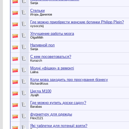
Sanja
Стельки
Игорь Данилов
Где можно приобрести женские ботинки Philipp Plein?
vysoczkij
Улучшение работы мозга
OlgaMitih
Наливной пол
Sanja
С кем посоветоваться?
Kurazch
Модні «фішки» в ремонті
Lalina
Коли мова заходить про просування бізнесу
RichardKous
Цегла М100
Jiyajih
Где можно купить доски садху?
Barabas
фурнитуру для одежды
Flex2121
Які таблетки для потенції взяти?