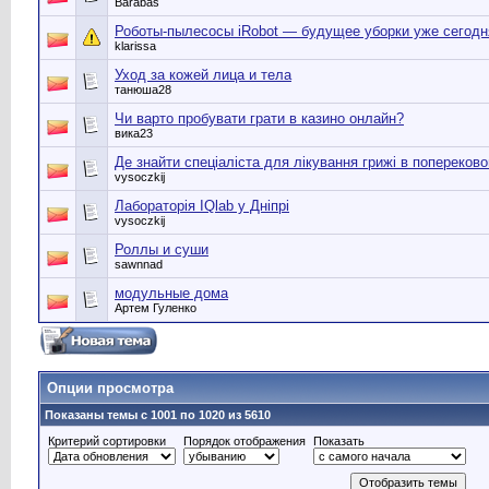
Barabas
Роботы-пылесосы iRobot — будущее уборки уже сегодн
klarissa
Уход за кожей лица и тела
танюша28
Чи варто пробувати грати в казино онлайн?
вика23
Де знайти спеціаліста для лікування грижі в попереково
vysoczkij
Лабораторія IQlab у Дніпрі
vysoczkij
Роллы и суши
sawnnad
модульные дома
Артем Гуленко
Опции просмотра
Показаны темы с 1001 по 1020 из 5610
Критерий сортировки
Порядок отображения
Показать