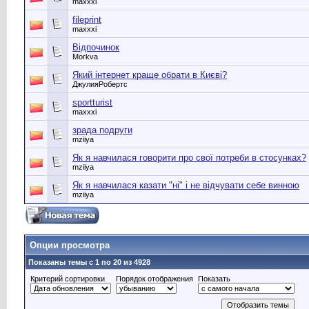
maxxxi
fileprint
maxxxi
Відпочинок
Morkva
Який інтернет краще обрати в Києві?
ДжулияРобертс
sportturist
maxxxi
зрада подруги
mziiya
Як я навчилася говорити про свої потреби в стосунках?
mziiya
Як я навчилася казати "ні" і не відчувати себе винною
mziiya
Опции просмотра
Показаны темы с 1 по 20 из 4928
Критерий сортировки
Порядок отображения
Показать