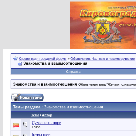
Кировоград - городской форум
>
Объявления. Частные и некоммерческие
Знакомства и взаимоотношения
Справка
Знакомства и взаимоотношения
Объявления типа "Желаю познакомить
Темы раздела
: Знакомства и взаимоотношения
Тема
/
Автор
Сумісність пари
Lalina
Інтим шоп