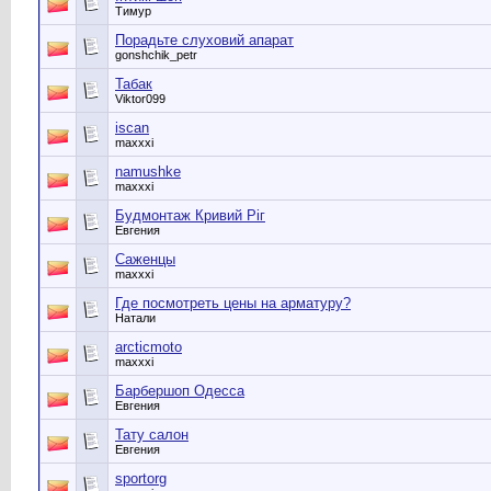
Тимур
Порадьте слуховий апарат
gonshchik_petr
Табак
Viktor099
iscan
maxxxi
namushke
maxxxi
Будмонтаж Кривий Ріг
Евгения
Саженцы
maxxxi
Где посмотреть цены на арматуру?
Натали
arcticmoto
maxxxi
Барбершоп Одесса
Евгения
Тату салон
Евгения
sportorg