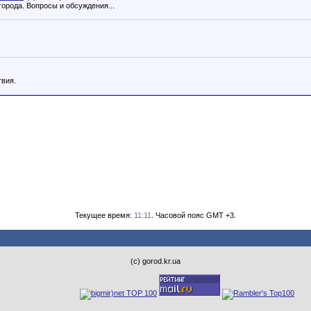
орода. Вопросы и обсуждения...
твия.
Текущее время:
11:11
. Часовой пояс GMT +3.
(с) gorod.kr.ua