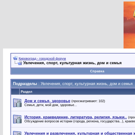
Кировоград - городской форум
Увлечения, спорт, культурная жизнь, дом и семья
Справка
Подразделы
: Увлечения, спорт, культурная жизнь, дом и семья
Раздел
Дом и семья, здоровье
(просматривают: 102)
Семья, дети, мой дом, здоровье...
История, краеведение, литература, религия, языки..
(про
Обсуждение вопросов истории (города, региона, государства...), крае
Увлечения и развлечения, культурная и общественная 