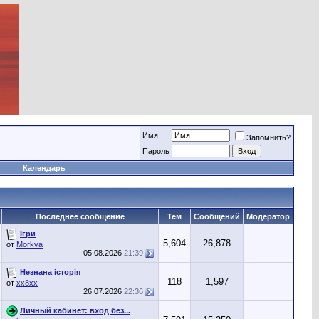
Имя
Запомнить?
Пароль
Календарь
Последнее сообщение
Тем
Сообщений
Модератор
Ігри
5,604
26,878
от
Morkva
05.08.2026
21:39
Незнана історія
118
1,597
от
хх8хх
26.07.2026
22:36
Личный кабинет: вход без...