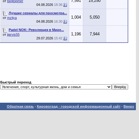
7,591
15,250
от
begtopmer
04.08.2026
18:36
Лучшие сериалы для просмотра...
1,004
5,050
от
mziiya
04.08.2026
16:30
Padel NOK: Революция в Мире...
1,196
7,944
от
jjarvis55
29.07.2026
15:42
Быстрый переход
Обратная связь
-
Кировоград - городской информационный сайт
-
Вверх