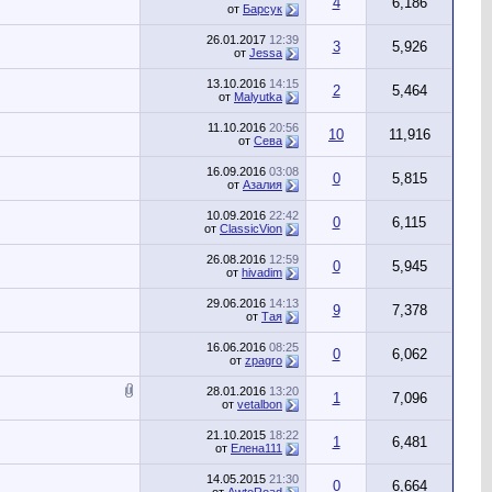
4
6,186
от
Барсук
26.01.2017
12:39
3
5,926
от
Jessa
13.10.2016
14:15
2
5,464
от
Malyutka
11.10.2016
20:56
10
11,916
от
Сева
16.09.2016
03:08
0
5,815
от
Азалия
10.09.2016
22:42
0
6,115
от
ClassicVion
26.08.2016
12:59
0
5,945
от
hivadim
29.06.2016
14:13
9
7,378
от
Тая
16.06.2016
08:25
0
6,062
от
zpagro
28.01.2016
13:20
1
7,096
от
vetalbon
21.10.2015
18:22
1
6,481
от
Елена111
14.05.2015
21:30
0
6,664