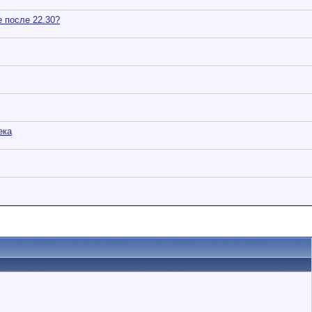
е после 22.30?
ека