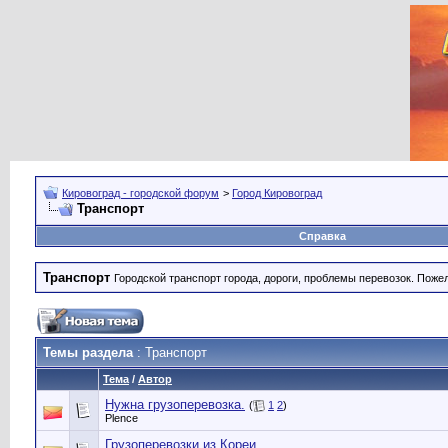
Кировоград - городской форум
>
Город Кировоград
Транспорт
Справка
Транспорт
Городской транспорт города, дороги, проблемы перевозок. Поже
Темы раздела
: Транспорт
Тема
/
Автор
Нужна грузоперевозка.
(
1
2
)
Plence
Грузоперевозки из Кореи