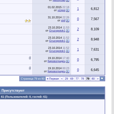
от
AwtoRoad
01.02.2015
22:18
1
6,812
от
vizigot
31.10.2014
22:26
0
7,567
от
skif
23.10.2014
11:53
2
8,109
от
Gruzopotok1
23.10.2014
11:52
2
8,948
от
Gruzopotok1
23.10.2014
11:52
1
7,631
от
Gruzopotok1
19.10.2014
17:40
0
6,795
от
Кировоградец
19.10.2014
00:23
0
6,645
от
Кировоградец
Страница 79 из 80
«
Первая
<
29
69
77
78
79
80
>
Присутствуют
61 (Пользователей: 0, гостей: 61)