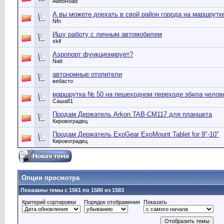
AwtoRoad
А вы можете доехать в свой район города на маршрутк
Nfn
Ищу работу с личным автомобилем
skif
Аэропорт функционирует?
Natt
автономные отопители
вебасто
маршрутка № 50 на пешеходном переходе збила челов
Саша81
Продам Держатель Arkon TAB-CM117 для планшета
Кировоградец
Продам Держатель ExoGear ExoMount Tablet for 9"-10"
Кировоградец
Опции просмотра
Показаны темы с 1561 по 1580 из 1583
Критерий сортировки
Порядок отображения
Показать