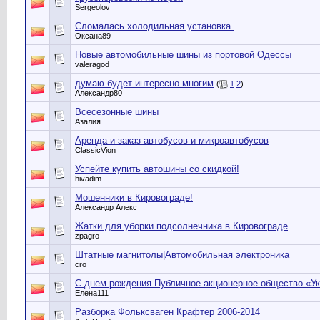
Sergeolov
Сломалась холодильная установка.
Оксана89
Новые автомобильные шины из портовой Одессы
valeragod
думаю будет интересно многим
(
1
2
)
Александр80
Всесезонные шины
Азалия
Аренда и заказ автобусов и микроавтобусов
ClassicVion
Успейте купить автошины со скидкой!
hivadim
Мошенники в Кировограде!
Александр Алекс
Жатки для уборки подсолнечника в Кировограде
zpagro
Штатные магнитолы|Автомобильная электроника
cro
С днем рождения Публичное акционерное общество «Ук
Елена111
Разборка Фольксваген Крафтер 2006-2014