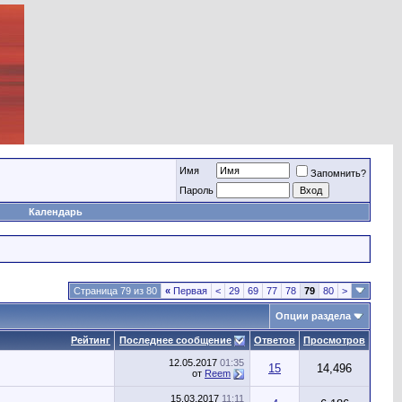
Имя
Запомнить?
Пароль
Календарь
Страница 79 из 80
«
Первая
<
29
69
77
78
79
80
>
Опции раздела
Рейтинг
Последнее сообщение
Ответов
Просмотров
12.05.2017
01:35
15
14,496
от
Reem
15.03.2017
11:11