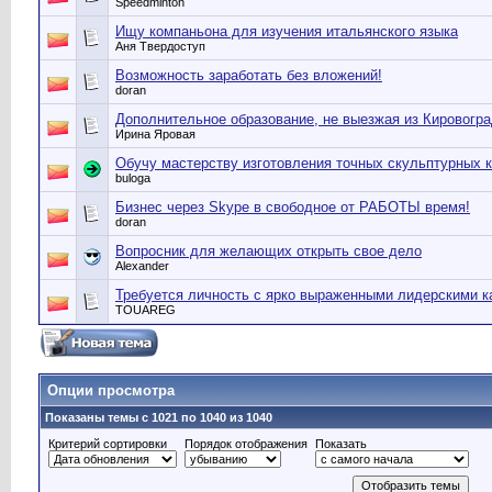
Speedminton
Ищу компаньона для изучения итальянского языка
Аня Твердоступ
Возможность заработать без вложений!
doran
Дополнительное образование, не выезжая из Кировогр
Ирина Яровая
Обучу мастерству изготовления точных скульптурных 
buloga
Бизнес через Skype в свободное от РАБОТЫ время!
doran
Вопросник для желающих открыть свое дело
Alexander
Требуется личность с ярко выраженными лидерскими к
TOUAREG
Опции просмотра
Показаны темы с 1021 по 1040 из 1040
Критерий сортировки
Порядок отображения
Показать