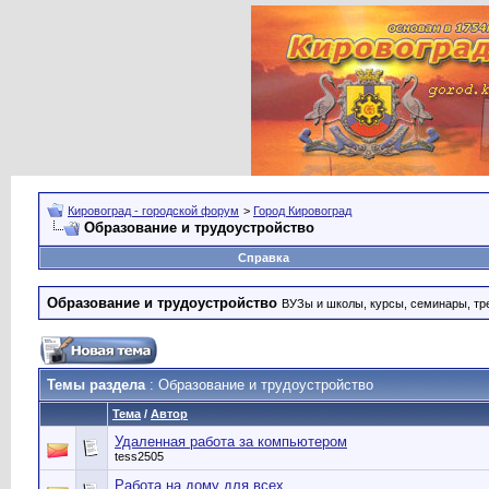
Кировоград - городской форум
>
Город Кировоград
Образование и трудоустройство
Справка
Образование и трудоустройство
ВУЗы и школы, курсы, семинары, тре
Темы раздела
: Образование и трудоустройство
Тема
/
Автор
Удаленная работа за компьютером
tess2505
Работа на дому для всех