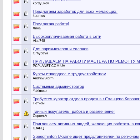
kordyukov
Предлагаем заработок для всех желающих.
kusmus
Предлагаю работу!
Лина
Высокооплачиваемая работа в сети
Vlad748
Для парикмахеров и салонов
Orhydeya
ПРИГЛАШАЕМ НА РАБОТУ МАСТЕРА ПО РЕМОНТУ
PCPLANET.COM.UA
Курсы стюардесс с трудоустройством
AndrewStorm
Системный администратор
Yakimoto
Требуется куратор отдела продаж в г.Солнцево Кирово
Нетком
Тайный покупатель: работа и развлечение!
СережкА
Приглашаем активных людей, желающих работать в к
КВАРЦ
Speedminton Ukraine ищет представителей по регионам