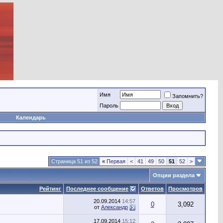
Имя
Запомнить?
Пароль
Календарь
Страница 51 из 52
«
Первая
<
41
49
50
51
52
>
Опции раздела
Рейтинг
Последнее сообщение
Ответов
Просмотров
20.09.2014
14:57
0
3,092
от
Александр
17.09.2014
15:12