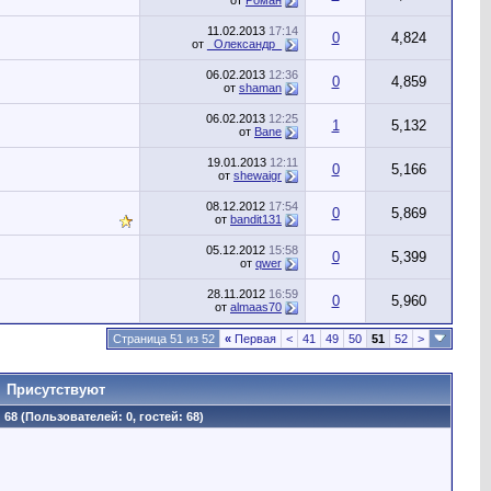
от
Роман
11.02.2013
17:14
0
4,824
от
_Олександр_
06.02.2013
12:36
0
4,859
от
shaman
06.02.2013
12:25
1
5,132
от
Bane
19.01.2013
12:11
0
5,166
от
shewaigr
08.12.2012
17:54
0
5,869
от
bandit131
05.12.2012
15:58
0
5,399
от
qwer
28.11.2012
16:59
0
5,960
от
almaas70
Страница 51 из 52
«
Первая
<
41
49
50
51
52
>
Присутствуют
68 (Пользователей: 0, гостей: 68)