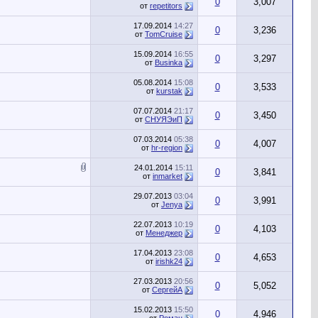
0
3,007
от
repetitors
17.09.2014
14:27
0
3,236
от
TomCruise
15.09.2014
16:55
0
3,297
от
Businka
05.08.2014
15:08
0
3,533
от
kurstak
07.07.2014
21:17
0
3,450
от
СНУЯЭиП
07.03.2014
05:38
0
4,007
от
hr-region
24.01.2014
15:11
0
3,841
от
inmarket
29.07.2013
03:04
0
3,991
от
Jenya
22.07.2013
10:19
0
4,103
от
Менеджер
17.04.2013
23:08
0
4,653
от
irishk24
27.03.2013
20:56
0
5,052
от
СергейА
15.02.2013
15:50
0
4,946