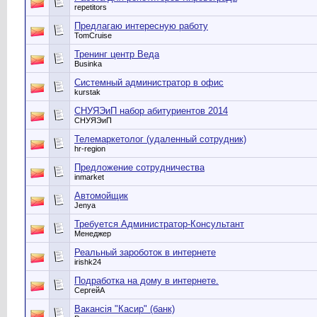
repetitors
Предлагаю интересную работу
TomCruise
Тренинг центр Веда
Businka
Системный администратор в офис
kurstak
СНУЯЭиП набор абитуриентов 2014
СНУЯЭиП
Телемаркетолог (удаленный сотрудник)
hr-region
Предложение сотрудничества
inmarket
Автомойщик
Jenya
Требуется Администратор-Консультант
Менеджер
Реальный зароботок в интернете
irishk24
Подработка на дому в интернете.
СергейА
Вакансія "Касир" (банк)