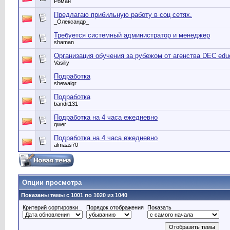
Роман
Предлагаю прибильную работу в соц сетях.
_Олександр_
Требуется системный администратор и менеджер
shaman
Организация обучения за рубежом от агенства DEC edu
Vasiliy
Подработка
shewaigr
Подработка
bandit131
Подработка на 4 часа ежедневно
qwer
Подработка на 4 часа ежедневно
almaas70
Опции просмотра
Показаны темы с 1001 по 1020 из 1040
Критерий сортировки
Порядок отображения
Показать