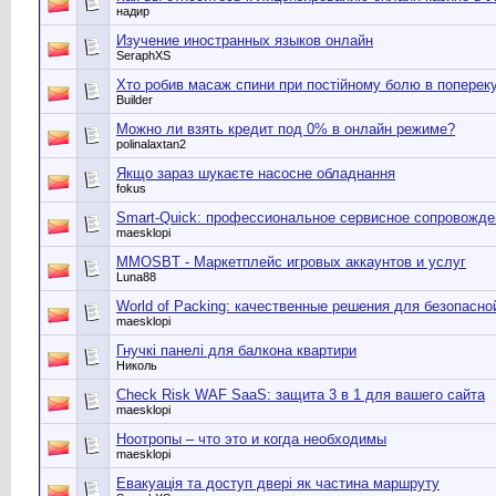
надир
Изучение иностранных языков онлайн
SeraphXS
Хто робив масаж спини при постійному болю в попереку
Builder
Можно ли взять кредит под 0% в онлайн режиме?
polinalaxtan2
Якщо зараз шукаєте насосне обладнання
fokus
Smart-Quick: профессиональное сервисное сопровожде
maesklopi
MMOSBT - Маркетплейс игровых аккаунтов и услуг
Luna88
World of Packing: качественные решения для безопасно
maesklopi
Гнучкі панелі для балкона квартири
Николь
Check Risk WAF SaaS: защита 3 в 1 для вашего сайта
maesklopi
Ноотропы – что это и когда необходимы
maesklopi
Евакуація та доступ двері як частина маршруту