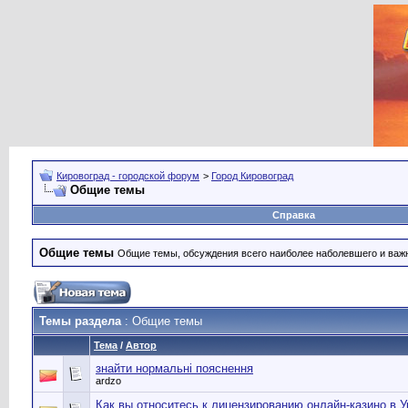
Кировоград - городской форум
>
Город Кировоград
Общие темы
Справка
Общие темы
Общие темы, обсуждения всего наиболее наболевшего и важн
Темы раздела
: Общие темы
Тема
/
Автор
знайти нормальні пояснення
ardzo
Как вы относитесь к лицензированию онлайн-казино в У