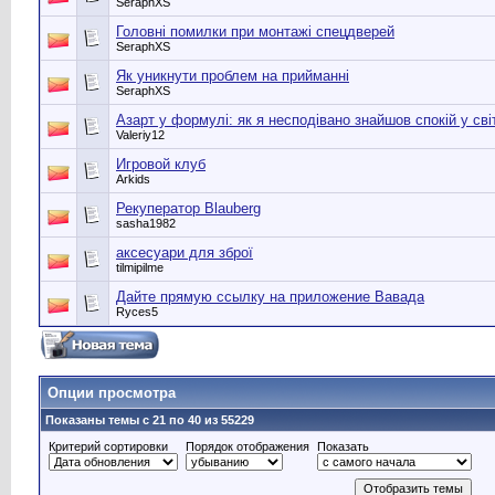
SeraphXS
Головні помилки при монтажі спецдверей
SeraphXS
Як уникнути проблем на прийманні
SeraphXS
Азарт у формулі: як я несподівано знайшов спокій у сві
Valeriy12
Игровой клуб
Arkids
Рекуператор Blauberg
sasha1982
аксесуари для зброї
tilmipilme
Дайте прямую ссылку на приложение Вавада
Ryces5
Опции просмотра
Показаны темы с 21 по 40 из 55229
Критерий сортировки
Порядок отображения
Показать