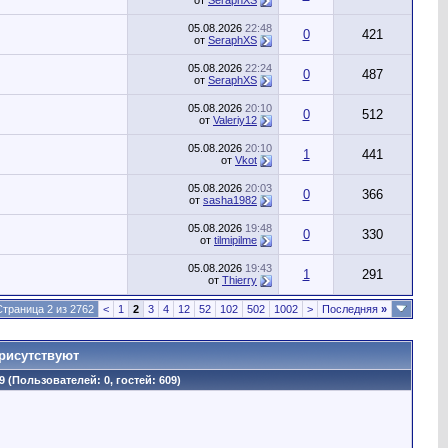
от
SeraphXS
05.08.2026
22:48
0
421
от
SeraphXS
05.08.2026
22:24
0
487
от
SeraphXS
05.08.2026
20:10
0
512
от
Valeriy12
05.08.2026
20:10
1
441
от
Vkot
05.08.2026
20:03
0
366
от
sasha1982
05.08.2026
19:48
0
330
от
tilmipilme
05.08.2026
19:43
1
291
от
Thierry
Страница 2 из 2762
<
1
2
3
4
12
52
102
502
1002
>
Последняя
»
рисутствуют
9 (Пользователей: 0, гостей: 609)