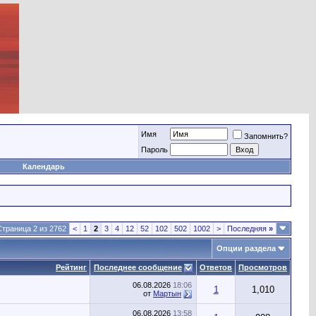
Имя
Запомнить?
Пароль
Календарь
Страница 2 из 2762
<
1
2
3
4
12
52
102
502
1002
>
Последняя
»
Опции раздела
Рейтинг
Последнее сообщение
Ответов
Просмотров
06.08.2026
18:06
1
1,010
от
Мартын
06.08.2026
13:58