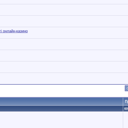
ті онлайн-казино
П
60