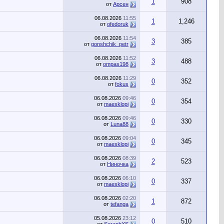
1
908
от
Арсен
06.08.2026
11:55
1
1,246
от
ofedoruk
06.08.2026
11:54
3
385
от
gonshchik_petr
06.08.2026
11:52
3
488
от
ompas198
06.08.2026
11:29
0
352
от
fokus
06.08.2026
09:46
0
354
от
maesklopi
06.08.2026
09:46
0
330
от
Luna88
06.08.2026
09:04
0
345
от
maesklopi
06.08.2026
08:39
2
523
от
Ниночка
06.08.2026
06:10
0
337
от
maesklopi
06.08.2026
02:20
1
872
от
tefanga
05.08.2026
23:12
0
510