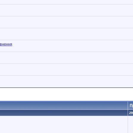
овнення
П
29