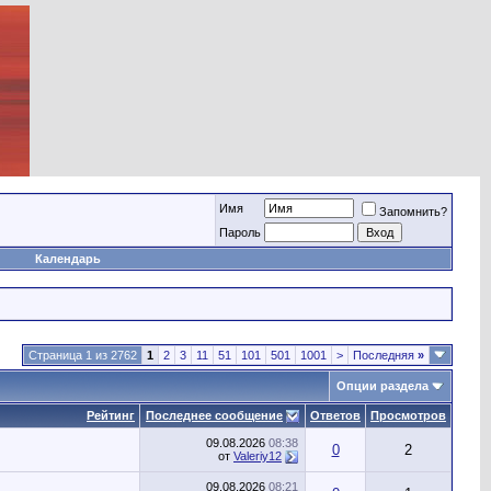
Имя
Запомнить?
Пароль
Календарь
Страница 1 из 2762
1
2
3
11
51
101
501
1001
>
Последняя
»
Опции раздела
Рейтинг
Последнее сообщение
Ответов
Просмотров
09.08.2026
08:38
0
2
от
Valeriy12
09.08.2026
08:21