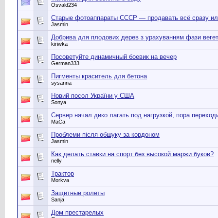
Osvald234
Старые фотоаппараты СССР — продавать всё сразу ил
Jasmin
Добрива для плодових дерев з урахуванням фази вегет
kiriwka
Посоветуйте динамичный боевик на вечер
German333
Пигменты краситель для бетона
sysanna
Новий посол України у США
Sonya
Сервер начал дико лагать под нагрузкой, пора перехо
MaCa
Проблеми після обшуку за кордоном
Jasmin
Как делать ставки на спорт без высокой маржи буков?
nelly
Трактор
Morkva
Защитные ролеты
Sanja
Дом престарелых