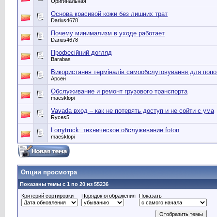
Оригинальная
Основа красивой кожи без лишних трат
Darius4678
Почему минимализм в уходе работает
Darius4678
Професійний догляд
Barabas
Використання терміналів самообслуговування для поп
Арсен
Обслуживание и ремонт грузового транспорта
maesklopi
Vavada вход – как не потерять доступ и не сойти с ума
Ryces5
Lorrytruck: техническое обслуживание foton
maesklopi
Опции просмотра
Показаны темы с 1 по 20 из 55236
Критерий сортировки
Порядок отображения
Показать