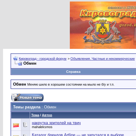
Кировоград - городской форум
>
Объявления. Частные и некоммерческие
Обмен
Справка
Обмен
Меняю шило в хорошем состоянии на мыло не б/у и т.п.
Темы раздела
: Обмен
Тема
/
Автор
накрутка зрителей на твич
mahaleksmos
Каталог брендов Artline — не запутался в выборе