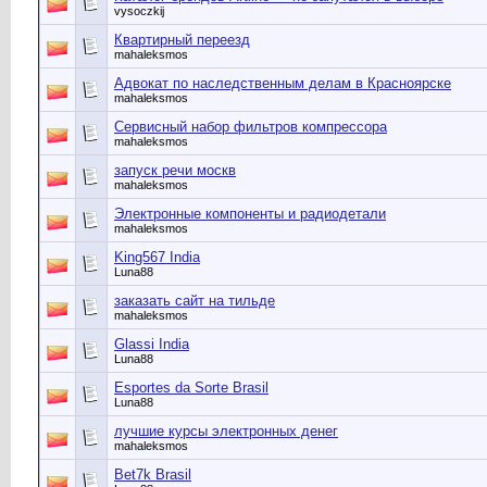
vysoczkij
Квартирный переезд
mahaleksmos
Адвокат по наследственным делам в Красноярске
mahaleksmos
Сервисный набор фильтров компрессора
mahaleksmos
запуск речи москв
mahaleksmos
Электронные компоненты и радиодетали
mahaleksmos
King567 India
Luna88
заказать сайт на тильде
mahaleksmos
Glassi India
Luna88
Esportes da Sorte Brasil
Luna88
лучшие курсы электронных денег
mahaleksmos
Bet7k Brasil