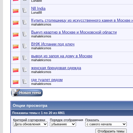
Luna88
N8 India
Luna88
Купить столешницу из искусственного камня в Москве 
mahaleksmos
Выкуп квартир в Москве и Московской области
mahaleksmos
ВНЖ Испании под ключ
mahaleksmos
вывод из запоя на дому в Москве
mahaleksmos
женская брендовая одежда
mahaleksmos
где туалет рядом
mahaleksmos
Опции просмотра
Показаны темы с 1 по 20 из 4861
Критерий сортировки
Порядок отображения
Показать