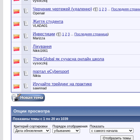
vysoczkij
Черчение чертежей (удаленно)
(
1
2
3
...
Последняя стран
Openair
Життя студента
VLADA01
Инвестиции
(
1
2
3
...
Последняя страница
)
Marizza
Лікування
Nikki1661
ThinkGlobal як сучасна онлайн школа
vysoczkij
портал eCybersport
Nikta
Изучайте трейдинг на практике
sawnnad
Опции просмотра
Показаны темы с 1 по 20 из 1039
Критерий сортировки
Порядок отображения
Показать