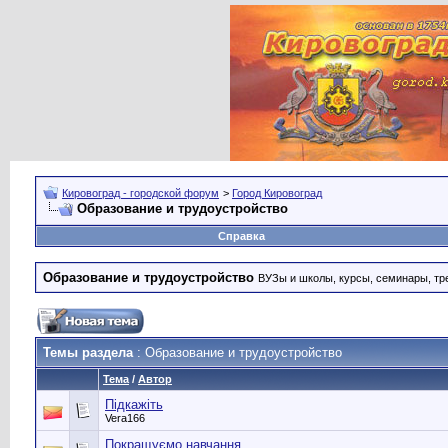
Кировоград - городской форум
>
Город Кировоград
Образование и трудоустройство
Справка
Образование и трудоустройство
ВУЗы и школы, курсы, семинары, тре
Темы раздела
: Образование и трудоустройство
Тема
/
Автор
Підкажіть
Vera166
Покращуємо навчання