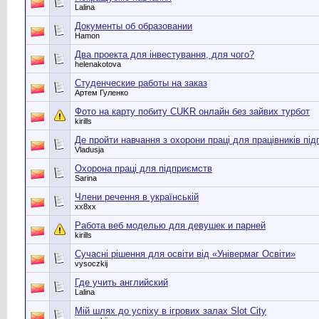
Lalina
Документы об образовании
Hamon
Два проекта для інвестування, для чого?
helenakotova
Студенческие работы на заказ
Артем Гуленко
Фото на карту побиту CUKR онлайн без зайвих турбот
kirills
Де пройти навчання з охорони праці для працівників пі
Vladusja
Охорона праці для підприємств
Sarina
Члени речення в українській
хх8хх
Работа веб моделью для девушек и парней
kirills
Сучасні рішення для освіти від «Універмаг Освіти»
vysoczkij
Где учить английский
Lalina
Мій шлях до успіху в ігрових залах Slot City