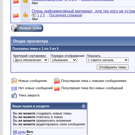
Alter
Очень информативный материал, для тех кого не устр
(
1
2
3
...
Последняя страница
)
Alter
Опции просмотра
Показаны темы с 1 по 3 из 3
Критерий сортировки
Порядок отображения
Показать
Новые сообщения
Популярная тема с новыми сообщениями
Нет новых сообщений
Популярная тема без новых сообщений
Тема закрыта
Ваши права в разделе
Вы
не можете
создавать новые темы
Вы
не можете
отвечать в темах
Вы
не можете
прикреплять вложения
Вы
не можете
редактировать свои сообщения
BB коды
Вкл.