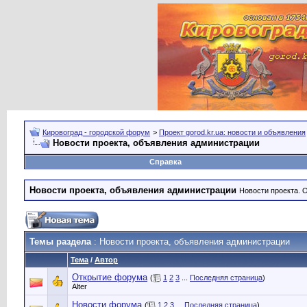
Кировоград - городской форум
>
Проект gorod.kr.ua: новости и объявления
Новости проекта, объявления администрации
Справка
Новости проекта, объявления администрации
Новости проекта. 
Темы раздела
: Новости проекта, объявления администрации
Тема
/
Автор
Открытие форума
(
1
2
3
...
Последняя страница
)
Alter
Новости форума
(
1
2
3
...
Последняя страница
)