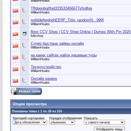
WilliamHoabs
Tffdggnbgjffgd333533456677sfsdfgg
WilliamHoabs
noilddefreghghEERF_Title- random[0...999]
WilliamHoabs
Best CCV Shop | CCV Shop Online | Dumps With Pin 2025 |
fullzshop
Супер быстрые займы онлайн
WilliamHoabs
на каких сайтах найти дешевые туры
WilliamHoabs
Трудоустройство
WilliamHoabs
Онлайн казино
WilliamHoabs
Опции просмотра
Показаны темы с 1 по 20 из 310
Критерий сортировки
Порядок отображения
Показать