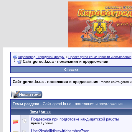
Кировоград - городской форум
>
Проект gorod.kr.ua: новости и объявления
Сайт gorod.kr.ua - пожелания и предложения
Справка
Сайт gorod.kr.ua - пожелания и предложения
Работа сайта gorod.k
Темы раздела
: Сайт gorod.kr.ua - пожелания и предложения
Тема
/
Автор
Поддержка при подготовке кандидатской работы
Артем Гуленко
Uber2ksdajlkfhrewirfcbsmhxv7san