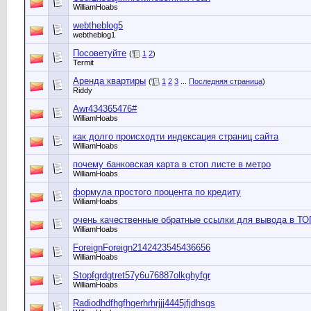
WilliamHoabs
webtheblog5
webtheblog1
Посоветуйте
(
1
2
)
Termit
Аренда квартиры
(
1
2
3
...
Последняя страница
)
Riddy
Awr434365476#
WilliamHoabs
как долго происходти индексация страниц сайта
WilliamHoabs
почему банковская карта в стоп листе в метро
WilliamHoabs
формула простого процента по кредиту
WilliamHoabs
очень качественные обратные ссылки для вывода в ТО
WilliamHoabs
ForeignForeign2142423545436656
WilliamHoabs
Stopfgrdgtret57y6u76887olkghyfgr
WilliamHoabs
Radiodhdfhgfhgerhrhrjjj4445jfjdhsgs