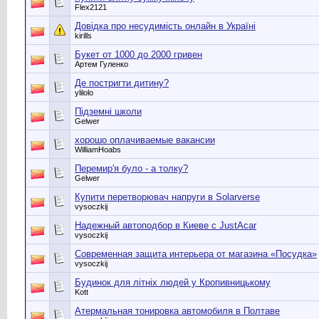
Flex2121
Довідка про несудимість онлайн в Україні
kirills
Букет от 1000 до 2000 гривен
Артем Гуленко
Де постригти дитину?
ylilolo
Підземні школи
Gelwer
хорошо оплачиваемые вакансии
WilliamHoabs
Перемир'я було - а толку?
Gelwer
Купити перетворювач напруги в Solarverse
vysoczkij
Надежный автоподбор в Киеве с JustAcar
vysoczkij
Современная защита интерьера от магазина «Посудка»
vysoczkij
Будинок для літніх людей у Кропивницькому
Kott
Атермальная тонировка автомобиля в Полтаве