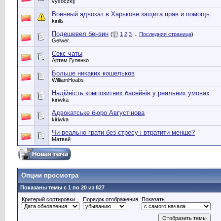
vysoczkij
Военный адвокат в Харькове защита прав и помощь
kirills
Подешевел бензин
(
1
2
3
...
Последняя страница
)
Gelwer
Секс чаты
Артем Гуленко
Больше никаких кошельков
WilliamHoabs
Надійність композитних басейнів у реальних умовах
kiriwka
Адвокатське бюро Августінова
kiriwka
Чи реально грати без стресу і втратити менше?
Матвей
Опции просмотра
Показаны темы с 1 по 20 из 827
Критерий сортировки
Порядок отображения
Показать