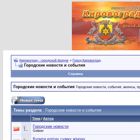
Кировоград - городской форум
>
Город Кировоград
Городские новости и события
Справка
Городские новости и события
Городские новости, события, анонсы, п
Темы раздела
: Городские новости и события
Тема
/
Автор
Городские новости
Gelwer
Купити елітну сумку жіночу