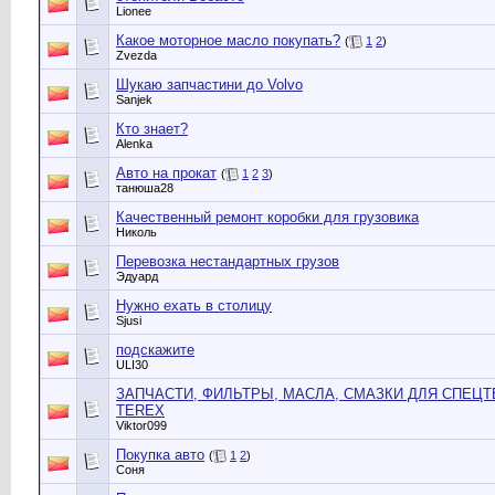
Lionee
Какое моторное масло покупать?
(
1
2
)
Zvezda
Шукаю запчастини до Volvo
Sanjek
Кто знает?
Alenka
Авто на прокат
(
1
2
3
)
танюша28
Качественный ремонт коробки для грузовика
Николь
Перевозка нестандартных грузов
Эдуард
Нужно ехать в столицу
Sjusi
подскажите
ULI30
ЗАПЧАСТИ, ФИЛЬТРЫ, МАСЛА, СМАЗКИ ДЛЯ СПЕЦТЕ
TEREX
Viktor099
Покупка авто
(
1
2
)
Соня