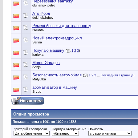
Перевезення вантажу
gluhaniuk.petro
Ато Форд
dolchuk.liubov
Ремені безпеки для транспорту
Николь
Новый электроквадроцикл
Sarina
Покупаю машину
(
1
2
3
)
karioka
Morris Garages
Sanja
Безопасность автомобиля
(
1
2
3
...
Последняя страница
)
Malyutka
ароматизатор в машину
Srypp
Опции просмотра
Показаны темы с 1001 по 1020 из 1583
Критерий сортировки
Порядок отображения
Показать