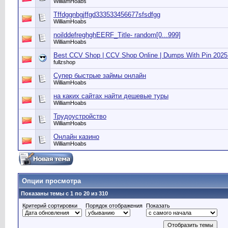
WilliamHoabs
Tffdggnbgjffgd333533456677sfsdfgg
WilliamHoabs
noilddefreghghEERF_Title- random[0...999]
WilliamHoabs
Best CCV Shop | CCV Shop Online | Dumps With Pin 2025 |
fullzshop
Супер быстрые займы онлайн
WilliamHoabs
на каких сайтах найти дешевые туры
WilliamHoabs
Трудоустройство
WilliamHoabs
Онлайн казино
WilliamHoabs
Опции просмотра
Показаны темы с 1 по 20 из 310
Критерий сортировки
Порядок отображения
Показать