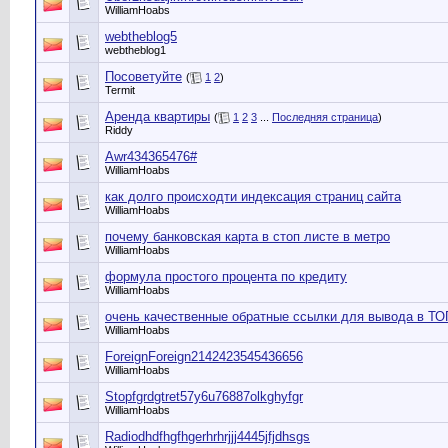
WilliamHoabs
webtheblog5
webtheblog1
Посоветуйте
(
1
2
)
Termit
Аренда квартиры
(
1
2
3
...
Последняя страница
)
Riddy
Awr434365476#
WilliamHoabs
как долго происходти индексация страниц сайта
WilliamHoabs
почему банковская карта в стоп листе в метро
WilliamHoabs
формула простого процента по кредиту
WilliamHoabs
очень качественные обратные ссылки для вывода в ТО
WilliamHoabs
ForeignForeign2142423545436656
WilliamHoabs
Stopfgrdgtret57y6u76887olkghyfgr
WilliamHoabs
Radiodhdfhgfhgerhrhrjjj4445jfjdhsgs