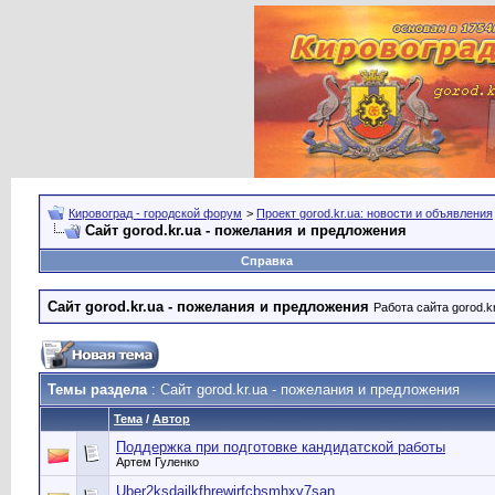
Кировоград - городской форум
>
Проект gorod.kr.ua: новости и объявления
Сайт gorod.kr.ua - пожелания и предложения
Справка
Сайт gorod.kr.ua - пожелания и предложения
Работа сайта gorod.k
Темы раздела
: Сайт gorod.kr.ua - пожелания и предложения
Тема
/
Автор
Поддержка при подготовке кандидатской работы
Артем Гуленко
Uber2ksdajlkfhrewirfcbsmhxv7san