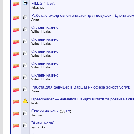
FILES ^ USA
fullzshop
Работа с ежедневной оплатой для девушек - Днепр эск
Анна
Онлайн казино
WilliamHoabs
Онлайн казино
WilliamHoabs
Онлайн казино
WilliamHoabs
Онлайн казино
WilliamHoabs
Онлайн казино
WilliamHoabs
Работа для девушек в Варшаве - сфера эскорт услуг.
Анна
ispeedreader — навчайся швидко читати та розвивай сві
kirills
Сказки на ночь
(
1
2
)
Jasmin
"Антишкола"
vysoczkij