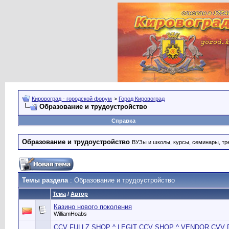
Кировоград - городской форум
>
Город Кировоград
Образование и трудоустройство
Справка
Образование и трудоустройство
ВУЗы и школы, курсы, семинары, тре
Темы раздела
: Образование и трудоустройство
Тема
/
Автор
Казино нового поколения
WilliamHoabs
CCV FULLZ SHOP ^ LEGIT CCV SHOP ^ VENDOR CVV 