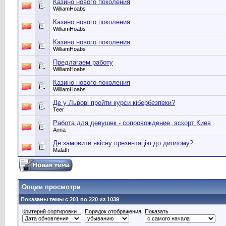
Казино нового поколения
WilliamHoabs
Казино нового поколения
WilliamHoabs
Казино нового поколения
WilliamHoabs
Предлагаем работу
WilliamHoabs
Казино нового поколения
WilliamHoabs
Де у Львові пройти курси кібербезпеки?
Teer
Работа для девушек - сопровождение, эскорт Киев
Анна
Де замовити якісну презентацію до диплому?
Malath
Опции просмотра
Показаны темы с 201 по 220 из 1039
Критерий сортировки
Порядок отображения
Показать